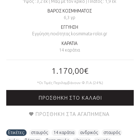
Ύψος : 3,2 εκ ( Μαζί με τον κρίκο ) Πλάτος : 1,9 εκ
ΒΑΡΟΣ ΚΟΣΜΗΜΑΤΟΣ
6,3 γρ
ΕΓΓΥΗΣΗ
Εγγύηση ποιότητας kosmimata-roloi.gr
ΚΑΡΑΤΙΑ
14 καράτια
1.170,00€
*Οι Τιμές Περιλαμβάνουν Φ.Π.Α.(24%)
ΠΡΟΣΘΉΚΗ ΣΤΟ ΚΑΛΆΘΙ
ΠΡΟΣΘΉΚΗ ΣΤΑ ΑΓΑΠΗΜΈΝΑ
Ετικέτες:
σταυρός
,
14 καράτια
,
ανδρικός
,
σταυρός
,