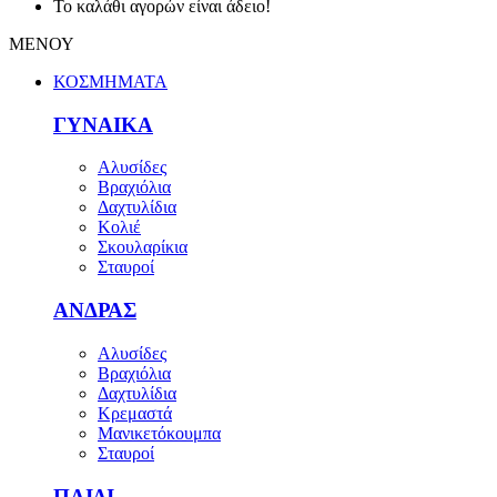
Το καλάθι αγορών είναι άδειο!
ΜΕΝΟΥ
ΚΟΣΜΗΜΑΤΑ
ΓΥΝΑΙΚΑ
Αλυσίδες
Βραχιόλια
Δαχτυλίδια
Κολιέ
Σκουλαρίκια
Σταυροί
ΑΝΔΡΑΣ
Αλυσίδες
Βραχιόλια
Δαχτυλίδια
Κρεμαστά
Μανικετόκουμπα
Σταυροί
ΠΑΙΔΙ