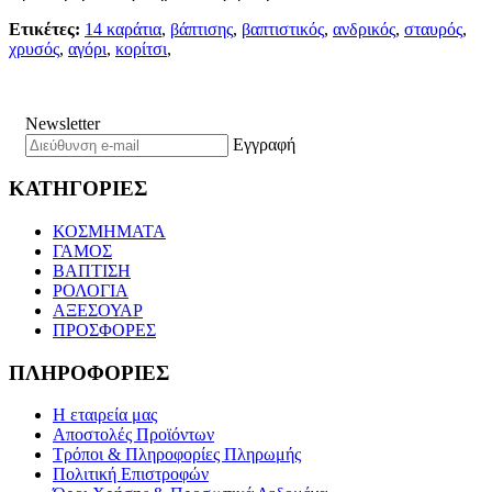
Ετικέτες:
14 καράτια
,
βάπτισης
,
βαπτιστικός
,
ανδρικός
,
σταυρός
,
χρυσός
,
αγόρι
,
κορίτσι
,
Newsletter
Εγγραφή
ΚΑΤΗΓΟΡΙΕΣ
ΚΟΣΜΗΜΑΤΑ
ΓΑΜΟΣ
ΒΑΠΤΙΣΗ
ΡΟΛΟΓΙΑ
ΑΞΕΣΟΥΑΡ
ΠΡΟΣΦΟΡΕΣ
ΠΛΗΡΟΦΟΡΙΕΣ
Η εταιρεία μας
Αποστολές Προϊόντων
Τρόποι & Πληροφορίες Πληρωμής
Πολιτική Επιστροφών