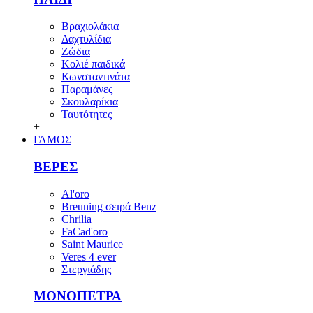
Βραχιολάκια
Δαχτυλίδια
Ζώδια
Κολιέ παιδικά
Κωνσταντινάτα
Παραμάνες
Σκουλαρίκια
Ταυτότητες
+
ΓΑΜΟΣ
ΒΕΡΕΣ
Al'oro
Breuning σειρά Benz
Chrilia
FaCad'oro
Saint Maurice
Veres 4 ever
Στεργιάδης
ΜΟΝΟΠΕΤΡΑ