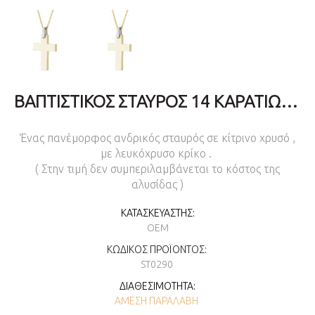
ΒΑΠΤΙΣΤΙΚΌΣ ΣΤΑΥΡΌΣ 14 ΚΑΡΑΤΊΩΝ ΓΙΑ ΑΓΌΡΙ
Ένας πανέμορφος ανδρικός σταυρός σε κίτρινο χρυσό ,
με λευκόχρυσο κρίκο .
( Στην τιμή δεν συμπεριλαμβάνεται το κόστος της
αλυσίδας )
ΚΑΤΑΣΚΕΥΑΣΤΉΣ:
OEM
ΚΩΔΙΚΌΣ ΠΡΟΪΌΝΤΟΣ:
ST0290
ΔΙΑΘΕΣΙΜΌΤΗΤΑ:
ΆΜΕΣΗ ΠΑΡΑΛΑΒΉ