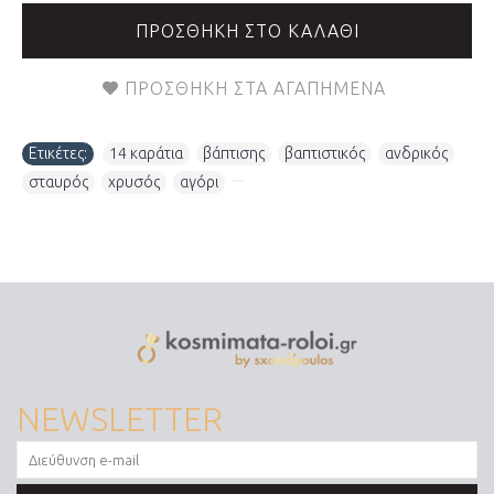
ΠΡΟΣΘΉΚΗ ΣΤΟ ΚΑΛΆΘΙ
ΠΡΟΣΘΉΚΗ ΣΤΑ ΑΓΑΠΗΜΈΝΑ
Ετικέτες:
14 καράτια
,
βάπτισης
,
βαπτιστικός
,
ανδρικός
,
σταυρός
,
χρυσός
,
αγόρι
,
NEWSLETTER