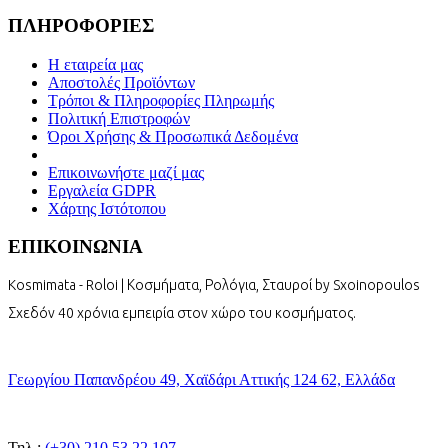
ΠΛΗΡΟΦΟΡΙΕΣ
Η εταιρεία μας
Αποστολές Προϊόντων
Τρόποι & Πληροφορίες Πληρωμής
Πολιτική Επιστροφών
Όροι Χρήσης & Προσωπικά Δεδομένα
Επικοινωνήστε μαζί μας
Εργαλεία GDPR
Χάρτης Ιστότοπου
ΕΠΙΚΟΙΝΩΝΙΑ
Kosmimata - Roloi | Κοσμήματα, Ρολόγια, Σταυροί by Sxoinopoulos
Σχεδόν 40 χρόνια εμπειρία στον χώρο του κοσμήματος.
Γεωργίου Παπανδρέου 49, Χαϊδάρι Αττικής 124 62, Ελλάδα
Τηλ.:
(+30) 210 53 22 107