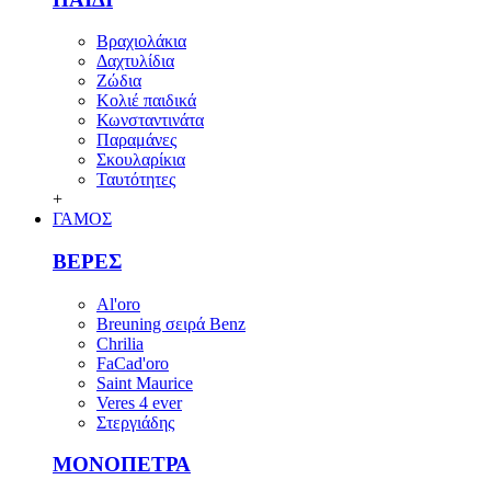
Βραχιολάκια
Δαχτυλίδια
Ζώδια
Κολιέ παιδικά
Κωνσταντινάτα
Παραμάνες
Σκουλαρίκια
Ταυτότητες
+
ΓΑΜΟΣ
ΒΕΡΕΣ
Al'oro
Breuning σειρά Benz
Chrilia
FaCad'oro
Saint Maurice
Veres 4 ever
Στεργιάδης
ΜΟΝΟΠΕΤΡΑ