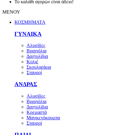
Το καλάθι αγορών είναι άδειο!
ΜΕΝΟΥ
ΚΟΣΜΗΜΑΤΑ
ΓΥΝΑΙΚΑ
Αλυσίδες
Βραχιόλια
Δαχτυλίδια
Κολιέ
Σκουλαρίκια
Σταυροί
ΑΝΔΡΑΣ
Αλυσίδες
Βραχιόλια
Δαχτυλίδια
Κρεμαστά
Μανικετόκουμπα
Σταυροί
ΠΑΙΔΙ