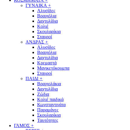
ΚΟΣΜΗΜΑΤΑ
+
ΓΥΝΑΙΚΑ
+
Αλυσίδες
Βραχιόλια
Δαχτυλίδια
Κολιέ
Σκουλαρίκια
Σταυροί
ΑΝΔΡΑΣ
+
Αλυσίδες
Βραχιόλια
Δαχτυλίδια
Κρεμαστά
Μανικετόκουμπα
Σταυροί
ΠΑΙΔΙ
+
Βραχιολάκια
Δαχτυλίδια
Ζώδια
Κολιέ παιδικά
Κωνσταντινάτα
Παραμάνες
Σκουλαρίκια
Ταυτότητες
ΓΑΜΟΣ
+