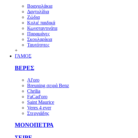
Βραχιολάκια
Δαχτυλίδια
Ζώδια
Κολιέ παιδικά
Κωνσταντινάτα
Παραμάνες
Σκουλαρίκια
Ταυτότητες
+
ΓΑΜΟΣ
ΒΕΡΕΣ
Al'oro
Breuning σειρά Benz
Chrilia
FaCad'oro
Saint Maurice
Veres 4 ever
Στεργιάδης
ΜΟΝΟΠΕΤΡΑ
ΣΕΙΡΕ