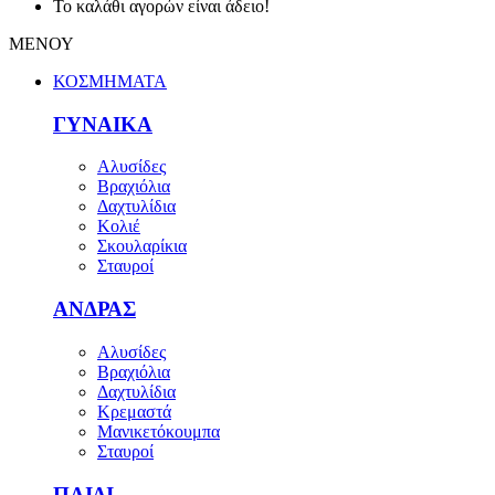
Το καλάθι αγορών είναι άδειο!
ΜΕΝΟΥ
ΚΟΣΜΗΜΑΤΑ
ΓΥΝΑΙΚΑ
Αλυσίδες
Βραχιόλια
Δαχτυλίδια
Κολιέ
Σκουλαρίκια
Σταυροί
ΑΝΔΡΑΣ
Αλυσίδες
Βραχιόλια
Δαχτυλίδια
Κρεμαστά
Μανικετόκουμπα
Σταυροί
ΠΑΙΔΙ