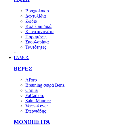
Βραχιολάκια
Δαχτυλίδια
Ζώδια
Κολιέ παιδικά
Κωνσταντινάτα
Παραμάνες
Σκουλαρίκια
Ταυτότητες
+
ΓΑΜΟΣ
ΒΕΡΕΣ
Al'oro
Breuning σειρά Benz
Chrilia
FaCad'oro
Saint Maurice
Veres 4 ever
Στεργιάδης
ΜΟΝΟΠΕΤΡΑ