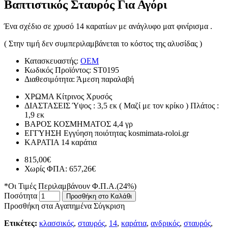
Βαπτιστικός Σταυρός Για Αγόρι
Ένα σχέδιο σε χρυσό 14 καρατίων με ανάγλυφο ματ φινίρισμα .
( Στην τιμή δεν συμπεριλαμβάνεται το κόστος της αλυσίδας )
Κατασκευαστής:
OEM
Κωδικός Προϊόντος:
ST0195
Διαθεσιμότητα:
Άμεση παραλαβή
ΧΡΩΜΑ
Κίτρινος Χρυσός
ΔΙΑΣΤΑΣΕΙΣ
Ύψος : 3,5 εκ ( Μαζί με τον κρίκο ) Πλάτος :
1,9 εκ
ΒΑΡΟΣ ΚΟΣΜΗΜΑΤΟΣ
4,4 γρ
ΕΓΓΥΗΣΗ
Εγγύηση ποιότητας kosmimata-roloi.gr
ΚΑΡΑΤΙΑ
14 καράτια
815,00€
Χωρίς ΦΠΑ: 657,26€
*Οι Τιμές Περιλαμβάνουν Φ.Π.Α.(24%)
Ποσότητα
Προσθήκη στο Καλάθι
Προσθήκη στα Αγαπημένα
Σύγκριση
Ετικέτες:
κλασσικός
,
σταυρός
,
14
,
καράτια
,
ανδρικός
,
σταυρός
,