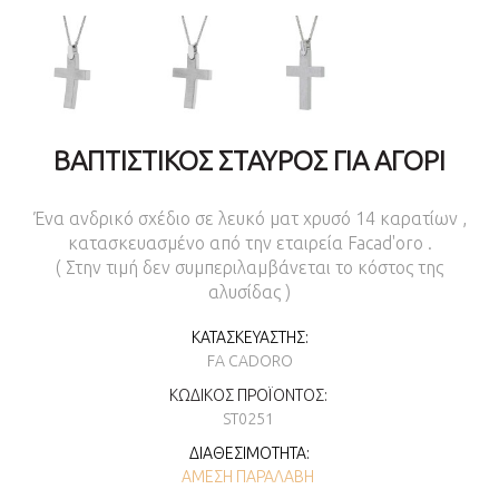
ΒΑΠΤΙΣΤΙΚΌΣ ΣΤΑΥΡΌΣ ΓΙΑ ΑΓΌΡΙ
Ένα ανδρικό σχέδιο σε λευκό ματ χρυσό 14 καρατίων ,
κατασκευασμένο από την εταιρεία Facad'oro .
( Στην τιμή δεν συμπεριλαμβάνεται το κόστος της
αλυσίδας )
ΚΑΤΑΣΚΕΥΑΣΤΉΣ:
FA CADORO
ΚΩΔΙΚΌΣ ΠΡΟΪΌΝΤΟΣ:
ST0251
ΔΙΑΘΕΣΙΜΌΤΗΤΑ:
ΆΜΕΣΗ ΠΑΡΑΛΑΒΉ