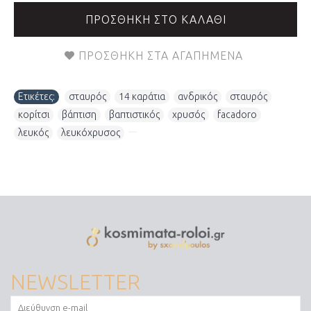
ΠΡΟΣΘΉΚΗ ΣΤΟ ΚΑΛΆΘΙ
ΠΡΟΣΘΉΚΗ ΣΤΑ ΑΓΑΠΗΜΈΝΑ
Ετικέτες:
σταυρός
,
14 καράτια
,
ανδρικός
,
σταυρός
,
κορίτσι
,
βάπτιση
,
βαπτιστικός
,
χρυσός
,
facadoro
,
λευκός
,
λευκόχρυσος
,
NEWSLETTER