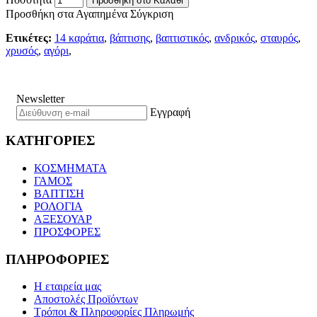
Προσθήκη στο Καλάθι
Προσθήκη στα Αγαπημένα
Σύγκριση
Ετικέτες:
14 καράτια
,
βάπτισης
,
βαπτιστικός
,
ανδρικός
,
σταυρός
,
χρυσός
,
αγόρι
,
Newsletter
Εγγραφή
ΚΑΤΗΓΟΡΙΕΣ
ΚΟΣΜΗΜΑΤΑ
ΓΑΜΟΣ
ΒΑΠΤΙΣΗ
ΡΟΛΟΓΙΑ
ΑΞΕΣΟΥΑΡ
ΠΡΟΣΦΟΡΕΣ
ΠΛΗΡΟΦΟΡΙΕΣ
Η εταιρεία μας
Αποστολές Προϊόντων
Τρόποι & Πληροφορίες Πληρωμής