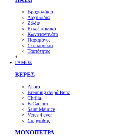
Βραχιολάκια
Δαχτυλίδια
Ζώδια
Κολιέ παιδικά
Κωνσταντινάτα
Παραμάνες
Σκουλαρίκια
Ταυτότητες
+
ΓΑΜΟΣ
ΒΕΡΕΣ
Al'oro
Breuning σειρά Benz
Chrilia
FaCad'oro
Saint Maurice
Veres 4 ever
Στεργιάδης
ΜΟΝΟΠΕΤΡΑ