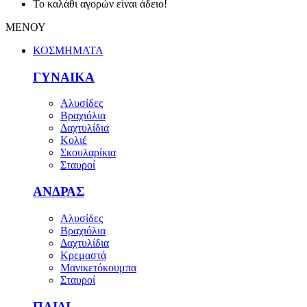
Το καλάθι αγορών είναι άδειο!
ΜΕΝΟΥ
ΚΟΣΜΗΜΑΤΑ
ΓΥΝΑΙΚΑ
Αλυσίδες
Βραχιόλια
Δαχτυλίδια
Κολιέ
Σκουλαρίκια
Σταυροί
ΑΝΔΡΑΣ
Αλυσίδες
Βραχιόλια
Δαχτυλίδια
Κρεμαστά
Μανικετόκουμπα
Σταυροί
ΠΑΙΔΙ