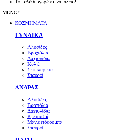
Το καλάθι αγορών είναι άδειο!
ΜΕΝΟΥ
ΚΟΣΜΗΜΑΤΑ
ΓΥΝΑΙΚΑ
Αλυσίδες
Βραχιόλια
Δαχτυλίδια
Κολιέ
Σκουλαρίκια
Σταυροί
ΑΝΔΡΑΣ
Αλυσίδες
Βραχιόλια
Δαχτυλίδια
Κρεμαστά
Μανικετόκουμπα
Σταυροί
ΠΑΙΔΙ