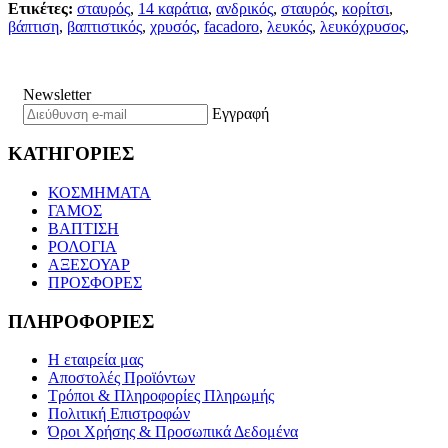
Ετικέτες:
σταυρός
,
14 καράτια
,
ανδρικός
,
σταυρός
,
κορίτσι
,
βάπτιση
,
βαπτιστικός
,
χρυσός
,
facadoro
,
λευκός
,
λευκόχρυσος
,
Newsletter
Εγγραφή
ΚΑΤΗΓΟΡΙΕΣ
ΚΟΣΜΗΜΑΤΑ
ΓΑΜΟΣ
ΒΑΠΤΙΣΗ
ΡΟΛΟΓΙΑ
ΑΞΕΣΟΥΑΡ
ΠΡΟΣΦΟΡΕΣ
ΠΛΗΡΟΦΟΡΙΕΣ
Η εταιρεία μας
Αποστολές Προϊόντων
Τρόποι & Πληροφορίες Πληρωμής
Πολιτική Επιστροφών
Όροι Χρήσης & Προσωπικά Δεδομένα