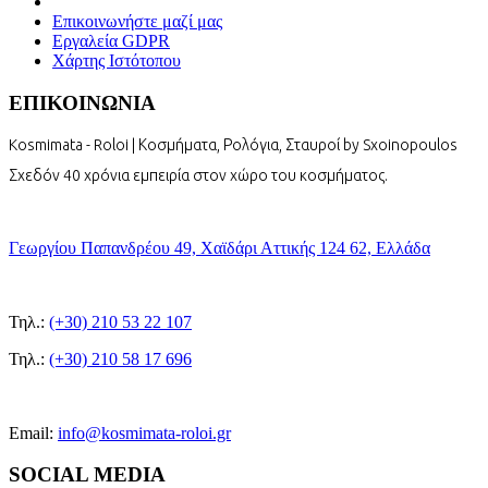
Επικοινωνήστε μαζί μας
Εργαλεία GDPR
Χάρτης Ιστότοπου
ΕΠΙΚΟΙΝΩΝΙΑ
Kosmimata - Roloi | Κοσμήματα, Ρολόγια, Σταυροί by Sxoinopoulos
Σχεδόν 40 χρόνια εμπειρία στον χώρο του κοσμήματος.
Γεωργίου Παπανδρέου 49, Χαϊδάρι Αττικής 124 62, Ελλάδα
Τηλ.:
(+30) 210 53 22 107
Τηλ.:
(+30) 210 58 17 696
Email:
info@kosmimata-roloi.gr
SOCIAL MEDIA