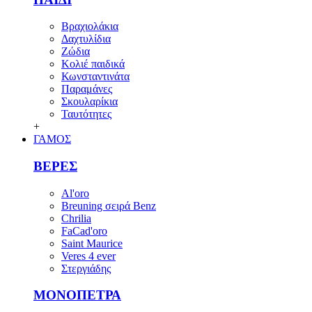
Βραχιολάκια
Δαχτυλίδια
Ζώδια
Κολιέ παιδικά
Κωνσταντινάτα
Παραμάνες
Σκουλαρίκια
Ταυτότητες
+
ΓΑΜΟΣ
ΒΕΡΕΣ
Al'oro
Breuning σειρά Benz
Chrilia
FaCad'oro
Saint Maurice
Veres 4 ever
Στεργιάδης
ΜΟΝΟΠΕΤΡΑ