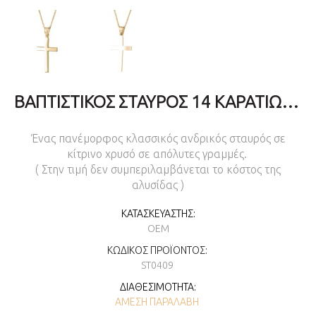
ΒΑΠΤΙΣΤΙΚΌΣ ΣΤΑΥΡΌΣ 14 ΚΑΡΑΤΊΩΝ ΓΙΑ ΑΓΌΡΙ
Ένας πανέμορφος κλασσικός ανδρικός σταυρός σε
κίτρινο χρυσό σε απόλυτες γραμμές.
( Στην τιμή δεν συμπεριλαμβάνεται το κόστος της
αλυσίδας )
ΚΑΤΑΣΚΕΥΑΣΤΉΣ:
OEM
ΚΩΔΙΚΌΣ ΠΡΟΪΌΝΤΟΣ:
ST0409
ΔΙΑΘΕΣΙΜΌΤΗΤΑ:
ΆΜΕΣΗ ΠΑΡΑΛΑΒΉ