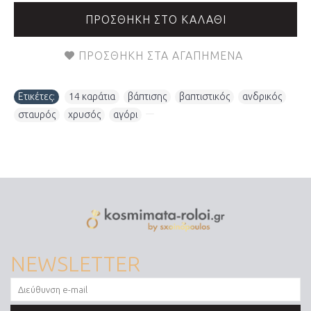
ΠΡΟΣΘΉΚΗ ΣΤΟ ΚΑΛΆΘΙ
ΠΡΟΣΘΉΚΗ ΣΤΑ ΑΓΑΠΗΜΈΝΑ
Ετικέτες:
14 καράτια
,
βάπτισης
,
βαπτιστικός
,
ανδρικός
,
σταυρός
,
χρυσός
,
αγόρι
,
NEWSLETTER