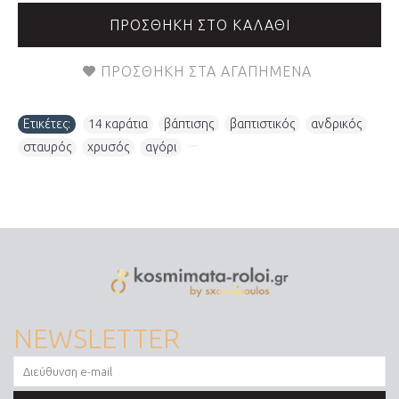
ΠΡΟΣΘΉΚΗ ΣΤΟ ΚΑΛΆΘΙ
ΠΡΟΣΘΉΚΗ ΣΤΑ ΑΓΑΠΗΜΈΝΑ
Ετικέτες:
14 καράτια
,
βάπτισης
,
βαπτιστικός
,
ανδρικός
,
σταυρός
,
χρυσός
,
αγόρι
,
NEWSLETTER