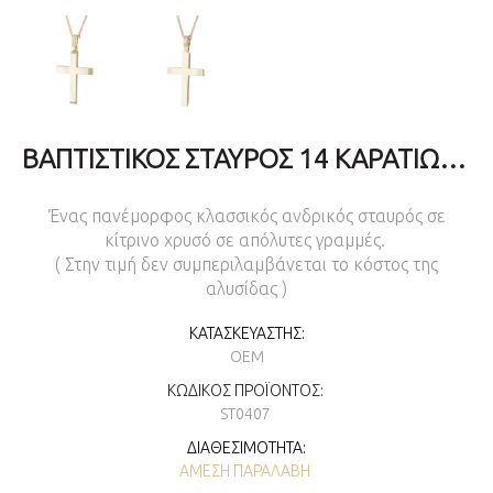
ΒΑΠΤΙΣΤΙΚΌΣ ΣΤΑΥΡΌΣ 14 ΚΑΡΑΤΊΩΝ ΓΙΑ ΑΓΌΡΙ
Ένας πανέμορφος κλασσικός ανδρικός σταυρός σε
κίτρινο χρυσό σε απόλυτες γραμμές.
( Στην τιμή δεν συμπεριλαμβάνεται το κόστος της
αλυσίδας )
ΚΑΤΑΣΚΕΥΑΣΤΉΣ:
OEM
ΚΩΔΙΚΌΣ ΠΡΟΪΌΝΤΟΣ:
ST0407
ΔΙΑΘΕΣΙΜΌΤΗΤΑ:
ΆΜΕΣΗ ΠΑΡΑΛΑΒΉ