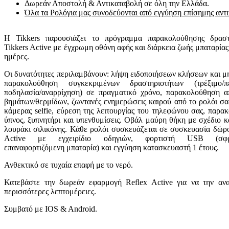
Δωρεάν Αποστολή & Αντικαταβολή σε όλη την Ελλάδα.
Όλα τα Ρολόγια μας συνοδεύονται από εγγύηση επίσημης αντ
Η Tikkers παρουσιάζει το πρόγραμμα παρακολούθησης δραστ
Tikkers Active με έγχρωμη οθόνη αφής και διάρκεια ζωής μπαταρίας
ημέρες.
Οι δυνατότητες περιλαμβάνουν: λήψη ειδοποιήσεων κλήσεων και μ
παρακολούθηση συγκεκριμένων δραστηριοτήτων (τρέξιμο/πε
ποδηλασία/αναρρίχηση) σε πραγματικό χρόνο, παρακολούθηση α
βημάτων/θερμίδων, ζωντανές ενημερώσεις καιρού από το ρολόι σα
κάμερας selfie, εύρεση της λειτουργίας του τηλεφώνου σας, παρ
ύπνος, ξυπνητήρι και υπενθυμίσεις. Οβάλ μαύρη θήκη με σχέδιο 
λουράκι σιλικόνης. Κάθε ρολόι συσκευάζεται σε συσκευασία δώρο
Active με εγχειρίδιο οδηγιών, φορτιστή USB (σφρα
επαναφορτιζόμενη μπαταρία) και εγγύηση κατασκευαστή 1 έτους.
Ανθεκτικό σε τυχαία επαφή με το νερό.
Κατεβάστε την δωρεάν εφαρμογή Reflex Active για να την αν
περισσότερες λεπτομέρειες.
Συμβατό με IOS & Android.