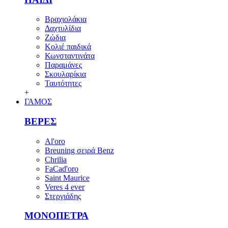
Βραχιολάκια
Δαχτυλίδια
Ζώδια
Κολιέ παιδικά
Κωνσταντινάτα
Παραμάνες
Σκουλαρίκια
Ταυτότητες
+
ΓΑΜΟΣ
ΒΕΡΕΣ
Al'oro
Breuning σειρά Benz
Chrilia
FaCad'oro
Saint Maurice
Veres 4 ever
Στεργιάδης
ΜΟΝΟΠΕΤΡΑ