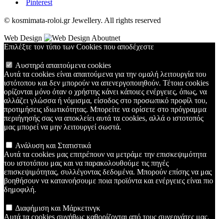
Pinterest
© kosmimata-roloi.gr Jewellery. All rights reserved
Web Design
Επιλέξτε τον τύπο των Cookies που αποδέχεστε
Αυστηρά απαιτούμενα cookies
Αυτά τα cookies είναι απαιτούμενα για την ομαλή λειτουργία του
ιστότοπου και δεν μπορούν να απενεργοποιηθούν. Τέτοια cookies
ορίζονται μόνο όταν ο χρήστης κάνει κάποιες ενέργειες, όπως, να
αλλάζει γλώσσα ή νόμισμα, είσοδος στο προσωπικό προφίλ του,
προτιμήσεις ιδιωτικότητας. Μπορείτε να ορίσετε στο πρόγραμμα
περιήγησής σας να αποκλείει αυτά τα cookies, αλλά ο ιστοτοπός
μας μπορεί να μην λειτουργεί σωστά.
Ανάλυση και Στατιστικά
Αυτά τα cookies μας επιτρέπουν να μετράμε την επισκεψιμότητα
του ιστοτόπου μας και να παρακολουθούμε τις πηγές
επισκεψιμότητας, συλλέγοντας δεδομένα. Μπορούν επίσης να μας
βοηθήσουν να κατανοήσουμε ποια προϊόντα και ενέργειες είναι πιο
δημοφιλή.
Διαφήμιση και Μάρκετινγκ
Αυτά τα cookies συνήθως καθορίζονται από τους συνεργάτες μας.