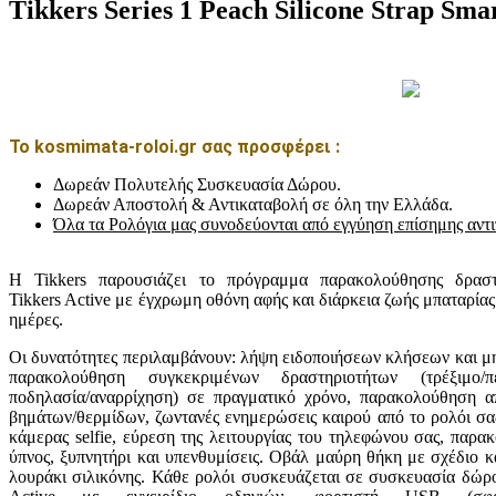
Tikkers Series 1 Peach Silicone Strap S
Το kosmimata-roloi.gr σας προσφέρει :
Δωρεάν Πολυτελής Συσκευασία Δώρου.
Δωρεάν Αποστολή & Αντικαταβολή σε όλη την Ελλάδα.
Όλα τα Ρολόγια μας συνοδεύονται από εγγύηση επίσημης αντ
Η Tikkers παρουσιάζει το πρόγραμμα παρακολούθησης δραστ
Tikkers Active με έγχρωμη οθόνη αφής και διάρκεια ζωής μπαταρίας
ημέρες.
Οι δυνατότητες περιλαμβάνουν: λήψη ειδοποιήσεων κλήσεων και μ
παρακολούθηση συγκεκριμένων δραστηριοτήτων (τρέξιμο/πε
ποδηλασία/αναρρίχηση) σε πραγματικό χρόνο, παρακολούθηση α
βημάτων/θερμίδων, ζωντανές ενημερώσεις καιρού από το ρολόι σα
κάμερας selfie, εύρεση της λειτουργίας του τηλεφώνου σας, παρ
ύπνος, ξυπνητήρι και υπενθυμίσεις. Οβάλ μαύρη θήκη με σχέδιο 
λουράκι σιλικόνης. Κάθε ρολόι συσκευάζεται σε συσκευασία δώρο