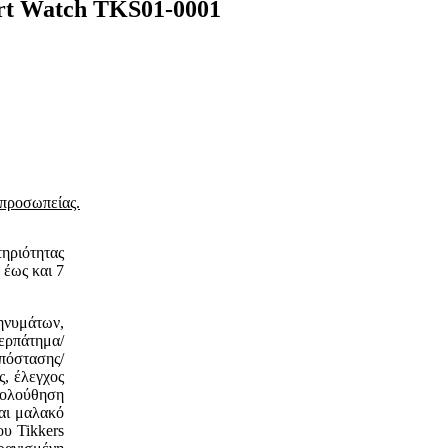
mart Watch TKS01-0001
ιπροσωπείας.
ηριότητας
 έως και 7
ηνυμάτων,
ρπάτημα/
πόστασης/
ς, έλεγχος
ακολούθηση
και μαλακό
υ Tikkers