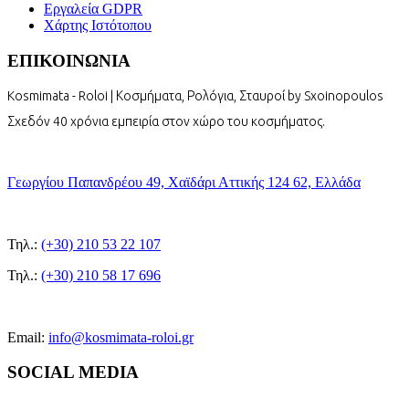
Εργαλεία GDPR
Χάρτης Ιστότοπου
ΕΠΙΚΟΙΝΩΝΙΑ
Kosmimata - Roloi | Κοσμήματα, Ρολόγια, Σταυροί by Sxoinopoulos
Σχεδόν 40 χρόνια εμπειρία στον χώρο του κοσμήματος.
Γεωργίου Παπανδρέου 49, Χαϊδάρι Αττικής 124 62, Ελλάδα
Τηλ.:
(+30) 210 53 22 107
Τηλ.:
(+30) 210 58 17 696
Email:
info@kosmimata-roloi.gr
SOCIAL MEDIA