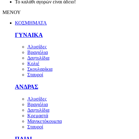
Το καλάθι αγορών είναι άδειο!
ΜΕΝΟΥ
ΚΟΣΜΗΜΑΤΑ
ΓΥΝΑΙΚΑ
Αλυσίδες
Βραχιόλια
Δαχτυλίδια
Κολιέ
Σκουλαρίκια
Σταυροί
ΑΝΔΡΑΣ
Αλυσίδες
Βραχιόλια
Δαχτυλίδια
Κρεμαστά
Μανικετόκουμπα
Σταυροί
ΠΑΙΔΙ