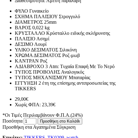
Διαθεσιμότητα:
Άμεση παραλαβή
ΦΥΛΟ
Γυναικείο
ΣΧΗΜΑ ΠΛΑΙΣΙΟΥ
Στρογγυλό
ΔΙΑΜΕΤΡΟΣ
25mm
ΒΑΡΟΣ
0,022 kg
ΚΡΥΣΤΑΛΛΟ
Κρύσταλλο ειδικής σκλήρυνσης
ΠΛΑΙΣΙΟ
Ασημί
ΔΕΣΙΜΟ
Λουρί
ΥΛΙΚΟ ΔΕΣΙΜΑΤΟΣ
Σιλικόνη
ΧΡΩΜΑ ΔΕΣΙΜΑΤΟΣ
Ροζ-μωβ
ΚΑΝΤΡΑΝ
Ροζ
ΑΔΙΑΒΡΟΧΟ
3 Atm: Τυχαία Επαφή Με Το Νερό
ΤΥΠΟΣ ΠΡΟΒΟΛΗΣ
Αναλογικός
ΤΥΠΟΣ ΜΗΧΑΝΙΣΜΟΥ
Μπαταρίας
ΕΓΓΥΗΣΗ
2 έτη της επίσημης αντιπροσωπείας της
TIKKERS
29,00€
Χωρίς ΦΠΑ: 23,39€
*Οι Τιμές Περιλαμβάνουν Φ.Π.Α.(24%)
Ποσότητα
Προσθήκη στο Καλάθι
Προσθήκη στα Αγαπημένα
Σύγκριση
Ετικέτες:
TIKKERS
,
TK0209
,
watch
,