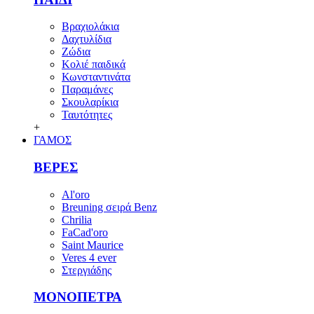
Βραχιολάκια
Δαχτυλίδια
Ζώδια
Κολιέ παιδικά
Κωνσταντινάτα
Παραμάνες
Σκουλαρίκια
Ταυτότητες
+
ΓΑΜΟΣ
ΒΕΡΕΣ
Al'oro
Breuning σειρά Benz
Chrilia
FaCad'oro
Saint Maurice
Veres 4 ever
Στεργιάδης
ΜΟΝΟΠΕΤΡΑ