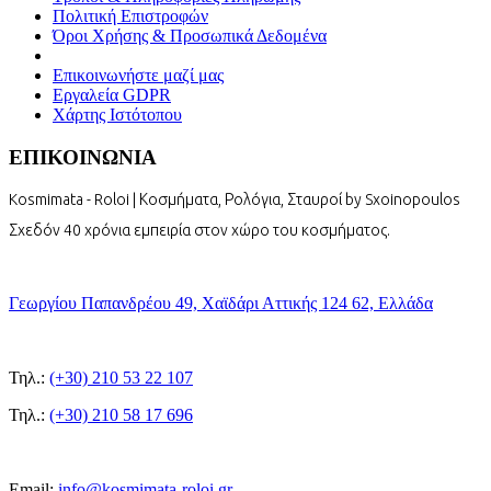
Πολιτική Επιστροφών
Όροι Χρήσης & Προσωπικά Δεδομένα
Επικοινωνήστε μαζί μας
Εργαλεία GDPR
Χάρτης Ιστότοπου
ΕΠΙΚΟΙΝΩΝΙΑ
Kosmimata - Roloi | Κοσμήματα, Ρολόγια, Σταυροί by Sxoinopoulos
Σχεδόν 40 χρόνια εμπειρία στον χώρο του κοσμήματος.
Γεωργίου Παπανδρέου 49, Χαϊδάρι Αττικής 124 62, Ελλάδα
Τηλ.:
(+30) 210 53 22 107
Τηλ.:
(+30) 210 58 17 696
Email:
info@kosmimata-roloi.gr