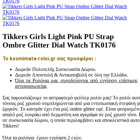
Tikkers Girls Light Pink PU Strap
Ombre Glitter Dial Watch TK0176
Το kosmimata-roloi.gr σας προσφέρει :
Δωρεάν Πολυτελής Συσκευασία Δώρου.
Δωρεάν Αποστολή & Αντικαταβολή σε όλη την Ελλάδα.
Όλα τα Ρολόγια μας συνοδεύονται από εγγύηση επίσημης
αντιπροσωπείας
Σας παρουσιάζουμε το αστραφτερό γκλίτερ ρολόι μας! Το ρολόι αυτ
τόνους ροζ χρυσού συμπληρώνεται από μια εντυπωσιακή στεφάνη γ
ζιργκόν. Το καντράν έχει ένα ροζ ombre glitter εφέ. Είναι φινιρισμέν
απαλό ροζ λουράκι από δερματίνη και αγκράφα σε ροζ χρυσό τόνο.
σε συσκευασία δώρου, η οποία περιλαμβάνει και αποκλειστικά αυτ
Tikkers!
Όλα τα ρολόγια έχουν εγγύηση
2 ετών
.