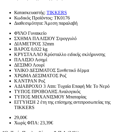
Κατασκευαστής:
TIKKERS
Κωδικός Προϊόντος:
TK0176
Διαθεσιμότητα:
Άμεση παραλαβή
ΦΥΛΟ
Γυναικείο
ΣΧΗΜΑ ΠΛΑΙΣΙΟΥ
Στρογγυλό
ΔΙΑΜΕΤΡΟΣ
32mm
ΒΑΡΟΣ
0,022 kg
ΚΡΥΣΤΑΛΛΟ
Κρύσταλλο ειδικής σκλήρυνσης
ΠΛΑΙΣΙΟ
Ασημί
ΔΕΣΙΜΟ
Λουρί
ΥΛΙΚΟ ΔΕΣΙΜΑΤΟΣ
Συνθετικό δέρμα
ΧΡΩΜΑ ΔΕΣΙΜΑΤΟΣ
Ροζ
ΚΑΝΤΡΑΝ
Ροζ
ΑΔΙΑΒΡΟΧΟ
3 Atm: Τυχαία Επαφή Με Το Νερό
ΤΥΠΟΣ ΠΡΟΒΟΛΗΣ
Αναλογικός
ΤΥΠΟΣ ΜΗΧΑΝΙΣΜΟΥ
Μπαταρίας
ΕΓΓΥΗΣΗ
2 έτη της επίσημης αντιπροσωπείας της
TIKKERS
29,00€
Χωρίς ΦΠΑ: 23,39€