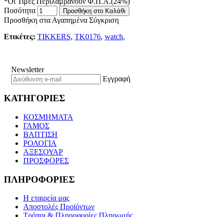
*Οι Τιμές Περιλαμβάνουν Φ.Π.Α.(24%)
Ποσότητα
Προσθήκη στο Καλάθι
Προσθήκη στα Αγαπημένα
Σύγκριση
Ετικέτες:
TIKKERS
,
TK0176
,
watch
,
Newsletter
Εγγραφή
ΚΑΤΗΓΟΡΙΕΣ
ΚΟΣΜΗΜΑΤΑ
ΓΑΜΟΣ
ΒΑΠΤΙΣΗ
ΡΟΛΟΓΙΑ
ΑΞΕΣΟΥΑΡ
ΠΡΟΣΦΟΡΕΣ
ΠΛΗΡΟΦΟΡΙΕΣ
Η εταιρεία μας
Αποστολές Προϊόντων
Τρόποι & Πληροφορίες Πληρωμής