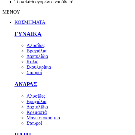
Το καλάθι αγορών είναι άδειο!
ΜΕΝΟΥ
ΚΟΣΜΗΜΑΤΑ
ΓΥΝΑΙΚΑ
Αλυσίδες
Βραχιόλια
Δαχτυλίδια
Κολιέ
Σκουλαρίκια
Σταυροί
ΑΝΔΡΑΣ
Αλυσίδες
Βραχιόλια
Δαχτυλίδια
Κρεμαστά
Μανικετόκουμπα
Σταυροί
ΠΑΙΔΙ