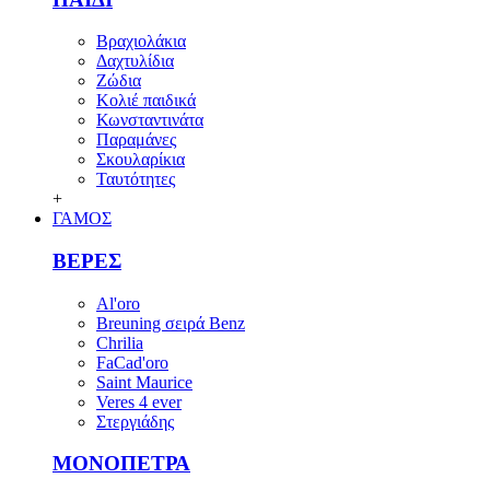
Βραχιολάκια
Δαχτυλίδια
Ζώδια
Κολιέ παιδικά
Κωνσταντινάτα
Παραμάνες
Σκουλαρίκια
Ταυτότητες
+
ΓΑΜΟΣ
ΒΕΡΕΣ
Al'oro
Breuning σειρά Benz
Chrilia
FaCad'oro
Saint Maurice
Veres 4 ever
Στεργιάδης
ΜΟΝΟΠΕΤΡΑ