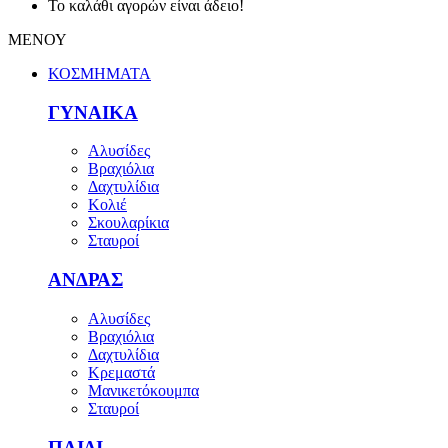
Το καλάθι αγορών είναι άδειο!
ΜΕΝΟΥ
ΚΟΣΜΗΜΑΤΑ
ΓΥΝΑΙΚΑ
Αλυσίδες
Βραχιόλια
Δαχτυλίδια
Κολιέ
Σκουλαρίκια
Σταυροί
ΑΝΔΡΑΣ
Αλυσίδες
Βραχιόλια
Δαχτυλίδια
Κρεμαστά
Μανικετόκουμπα
Σταυροί
ΠΑΙΔΙ