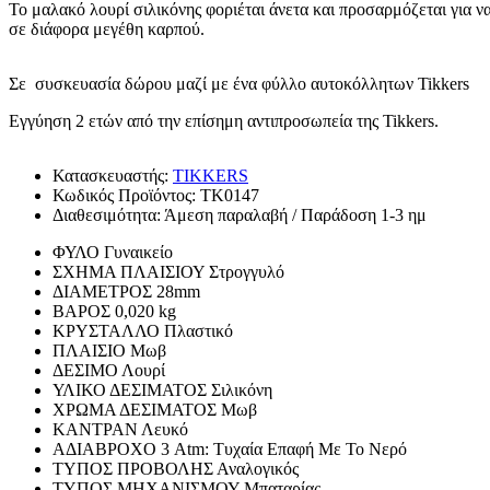
Το μαλακό λουρί σιλικόνης φοριέται άνετα και προσαρμόζεται για να
σε διάφορα μεγέθη καρπού.
Σε συσκευασία δώρου μαζί με
ένα φύλλο αυτοκόλλητων Tikkers
Εγγύηση 2 ετών από την επίσημη αντιπροσωπεία της Tikkers.
Κατασκευαστής:
TIKKERS
Κωδικός Προϊόντος:
TK0147
Διαθεσιμότητα:
Άμεση παραλαβή / Παράδοση 1-3 ημ
ΦΥΛΟ
Γυναικείο
ΣΧΗΜΑ ΠΛΑΙΣΙΟΥ
Στρογγυλό
ΔΙΑΜΕΤΡΟΣ
28mm
ΒΑΡΟΣ
0,020 kg
ΚΡΥΣΤΑΛΛΟ
Πλαστικό
ΠΛΑΙΣΙΟ
Μωβ
ΔΕΣΙΜΟ
Λουρί
ΥΛΙΚΟ ΔΕΣΙΜΑΤΟΣ
Σιλικόνη
ΧΡΩΜΑ ΔΕΣΙΜΑΤΟΣ
Μωβ
ΚΑΝΤΡΑΝ
Λευκό
ΑΔΙΑΒΡΟΧΟ
3 Atm: Τυχαία Επαφή Με Το Νερό
ΤΥΠΟΣ ΠΡΟΒΟΛΗΣ
Αναλογικός
ΤΥΠΟΣ ΜΗΧΑΝΙΣΜΟΥ
Μπαταρίας