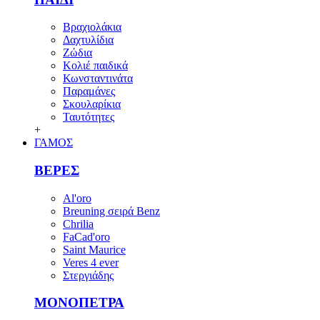
Βραχιολάκια
Δαχτυλίδια
Ζώδια
Κολιέ παιδικά
Κωνσταντινάτα
Παραμάνες
Σκουλαρίκια
Ταυτότητες
+
ΓΑΜΟΣ
ΒΕΡΕΣ
Al'oro
Breuning σειρά Benz
Chrilia
FaCad'oro
Saint Maurice
Veres 4 ever
Στεργιάδης
ΜΟΝΟΠΕΤΡΑ