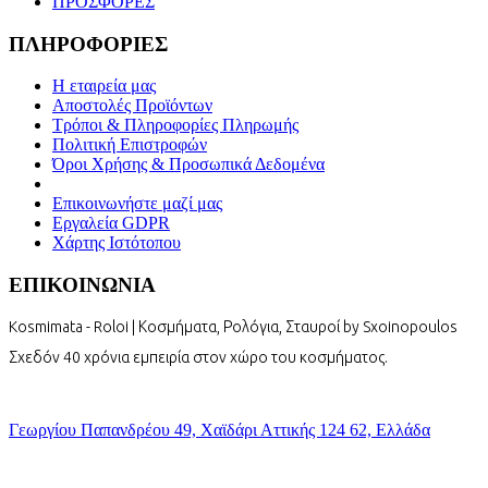
ΠΡΟΣΦΟΡΕΣ
ΠΛΗΡΟΦΟΡΙΕΣ
Η εταιρεία μας
Αποστολές Προϊόντων
Τρόποι & Πληροφορίες Πληρωμής
Πολιτική Επιστροφών
Όροι Χρήσης & Προσωπικά Δεδομένα
Επικοινωνήστε μαζί μας
Εργαλεία GDPR
Χάρτης Ιστότοπου
ΕΠΙΚΟΙΝΩΝΙΑ
Kosmimata - Roloi | Κοσμήματα, Ρολόγια, Σταυροί by Sxoinopoulos
Σχεδόν 40 χρόνια εμπειρία στον χώρο του κοσμήματος.
Γεωργίου Παπανδρέου 49, Χαϊδάρι Αττικής 124 62, Ελλάδα