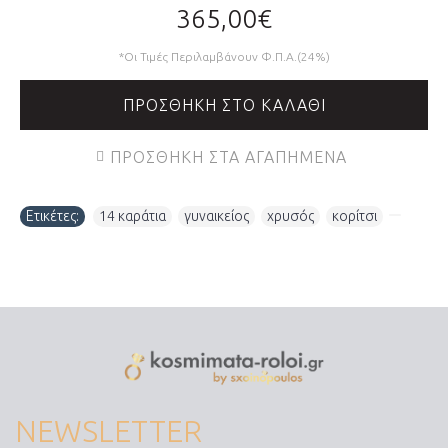
365,00€
*Οι Τιμές Περιλαμβάνουν Φ.Π.Α.(24%)
ΠΡΟΣΘΉΚΗ ΣΤΟ ΚΑΛΆΘΙ
ΠΡΟΣΘΉΚΗ ΣΤΑ ΑΓΑΠΗΜΈΝΑ
Ετικέτες:
14 καράτια
,
γυναικείος
,
χρυσός
,
κορίτσι
,
NEWSLETTER