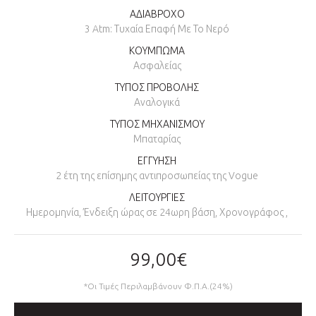
ΑΔΙΑΒΡΟΧΟ
3 Atm: Τυχαία Επαφή Με Το Νερό
ΚΟΥΜΠΩΜΑ
Ασφαλείας
ΤΥΠΟΣ ΠΡΟΒΟΛΗΣ
Αναλογικά
ΤΥΠΟΣ ΜΗΧΑΝΙΣΜΟΥ
Μπαταρίας
ΕΓΓΥΗΣΗ
2 έτη της επίσημης αντιπροσωπείας της Vogue
ΛΕΙΤΟΥΡΓΙΕΣ
Ημερομηνία, Ένδειξη ώρας σε 24ωρη βάση, Χρονογράφος ,
99,00€
*Οι Τιμές Περιλαμβάνουν Φ.Π.Α.(24%)