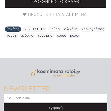
ΠΡΟΣΘΉΚΗ ΣΤΟ ΚΑΛΆΘΙ
ΠΡΟΣΘΉΚΗ ΣΤΑ ΑΓΑΠΗΜΈΝΑ
Ετικέτες:
202017101.5
,
μαύρο
,
σιλικόνη
,
χρονογράφος
,
vogue
,
ανδρικό
,
γυναικείο
,
λουρί
,
ρολόι
,
NEWSLETTER
Εγγραφή