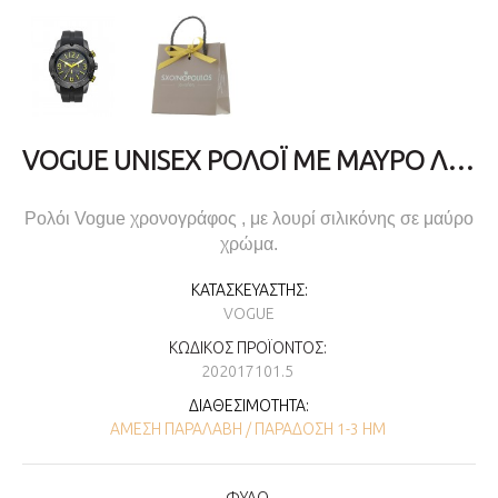
VOGUE UNISEX ΡΟΛΌΙ ΜΕ ΜΑΎΡΟ ΛΟΥΡΊ ΣΙΛΙΚΌΝΗΣ 202017101.5
Ρολόι Vogue χρονογράφος , με λουρί σιλικόνης σε μαύρο
χρώμα.
ΚΑΤΑΣΚΕΥΑΣΤΉΣ:
VOGUE
ΚΩΔΙΚΌΣ ΠΡΟΪΌΝΤΟΣ:
202017101.5
ΔΙΑΘΕΣΙΜΌΤΗΤΑ:
ΆΜΕΣΗ ΠΑΡΑΛΑΒΉ / ΠΑΡΆΔΟΣΗ 1-3 ΗΜ
ΦΥΛΟ