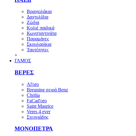
Βραχιολάκια
Δαχτυλίδια
Ζώδια
Κολιέ παιδικά
Κωνσταντινάτα
Παραμάνες
Σκουλαρίκια
Ταυτότητες
+
ΓΑΜΟΣ
ΒΕΡΕΣ
Al'oro
Breuning σειρά Benz
Chrilia
FaCad'oro
Saint Maurice
Veres 4 ever
Στεργιάδης
ΜΟΝΟΠΕΤΡΑ