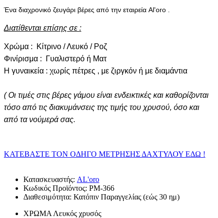
Ένα διαχρονικό ζευγάρι βέρες από την εταιρεία Al'oro .
Διατίθενται επίσης σε :
Χρώμα : Κίτρινο / Λευκό / Ροζ
Φινίρισμα : Γυαλιστερό ή Ματ
Η γυναικεία : χωρίς πέτρες , με ζιργκόν ή με διαμάντια
(
Οι τιμές στις βέρες γάμου είναι ενδεικτικές και καθορίζονται
τόσο από τις διακυμάνσεις της τιμής του χρυσού, όσο και
από τα νούμερά σας.
ΚΑΤΕΒΑΣΤΕ ΤΟΝ ΟΔΗΓΟ ΜΕΤΡΗΣΗΣ ΔΑΧΤΥΛΟΥ ΕΔΩ !
Κατασκευαστής:
AL'oro
Κωδικός Προϊόντος:
PM-366
Διαθεσιμότητα:
Κατόπιν Παραγγελίας (εώς 30 ημ)
ΧΡΩΜΑ
Λευκός χρυσός