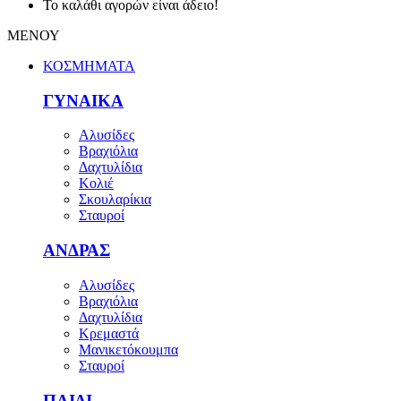
Το καλάθι αγορών είναι άδειο!
ΜΕΝΟΥ
ΚΟΣΜΗΜΑΤΑ
ΓΥΝΑΙΚΑ
Αλυσίδες
Βραχιόλια
Δαχτυλίδια
Κολιέ
Σκουλαρίκια
Σταυροί
ΑΝΔΡΑΣ
Αλυσίδες
Βραχιόλια
Δαχτυλίδια
Κρεμαστά
Μανικετόκουμπα
Σταυροί
ΠΑΙΔΙ