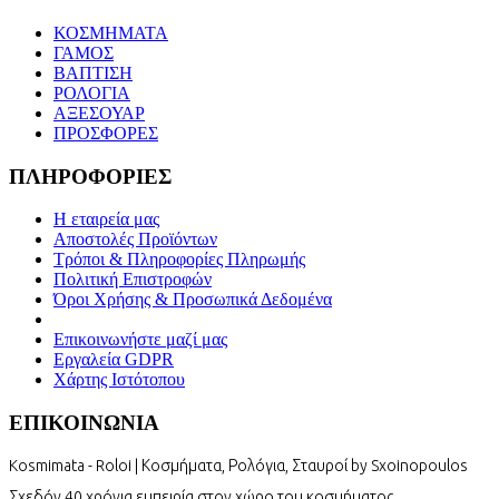
ΚΟΣΜΗΜΑΤΑ
ΓΑΜΟΣ
ΒΑΠΤΙΣΗ
ΡΟΛΟΓΙΑ
ΑΞΕΣΟΥΑΡ
ΠΡΟΣΦΟΡΕΣ
ΠΛΗΡΟΦΟΡΙΕΣ
Η εταιρεία μας
Αποστολές Προϊόντων
Τρόποι & Πληροφορίες Πληρωμής
Πολιτική Επιστροφών
Όροι Χρήσης & Προσωπικά Δεδομένα
Επικοινωνήστε μαζί μας
Εργαλεία GDPR
Χάρτης Ιστότοπου
ΕΠΙΚΟΙΝΩΝΙΑ
Kosmimata - Roloi | Κοσμήματα, Ρολόγια, Σταυροί by Sxoinopoulos
Σχεδόν 40 χρόνια εμπειρία στον χώρο του κοσμήματος.