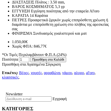
ΔΙΑΣΤΑΣΕΙΣ
Πλάτος : 3.50 mm,
ΒΑΡΟΣ ΚΟΣΜΗΜΑΤΟΣ
5,3 γρ
ΕΓΓΥΗΣΗ
Εγγύηση ποιότητας από την εταιρεία Al'oro
ΚΑΡΑΤΙΑ
14 Καράτια
ΠΕΤΡΕΣ
Προαιρετικά ζιργκόν χωρίς επιπρόσθετη χρέωση ή
διαμάντια με επιπρόσθετη χρέωση στο πλήθος της αρεσκείας
σας
ΦΙΝΙΡΙΣΜΑ
Συνδυασμός γυαλιστερού και ματ
1.050,00€
Χωρίς ΦΠΑ: 846,77€
*Οι Τιμές Περιλαμβάνουν Φ.Π.Α.(24%)
Ποσότητα
Προσθήκη στο Καλάθι
Προσθήκη στα Αγαπημένα
Σύγκριση
Ετικέτες:
Βέρες
,
χρυσές
,
αρραβώνα
,
γάμου
,
αλορο
,
al'oro
,
κλασσικές
,
Newsletter
Εγγραφή
ΚΑΤΗΓΟΡΙΕΣ