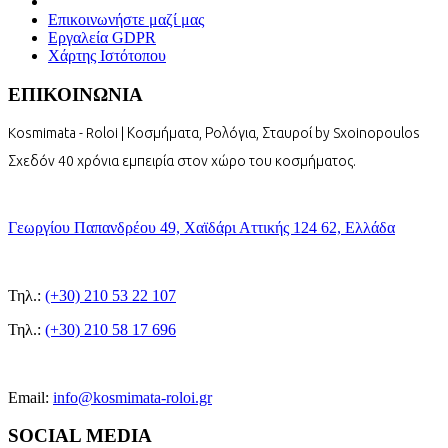
Επικοινωνήστε μαζί μας
Εργαλεία GDPR
Χάρτης Ιστότοπου
ΕΠΙΚΟΙΝΩΝΙΑ
Kosmimata - Roloi | Κοσμήματα, Ρολόγια, Σταυροί by Sxoinopoulos
Σχεδόν 40 χρόνια εμπειρία στον χώρο του κοσμήματος.
Γεωργίου Παπανδρέου 49, Χαϊδάρι Αττικής 124 62, Ελλάδα
Τηλ.:
(+30) 210 53 22 107
Τηλ.:
(+30) 210 58 17 696
Email:
info@kosmimata-roloi.gr
SOCIAL MEDIA