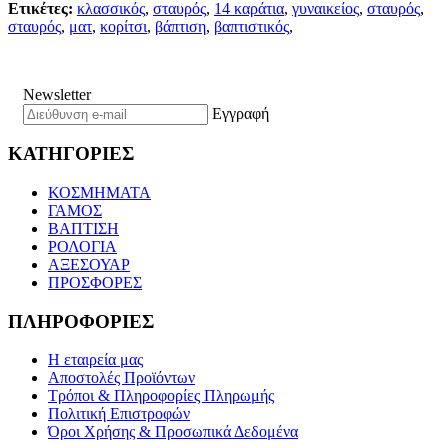
Ετικέτες:
κλασσικός
,
σταυρός
,
14 καράτια
,
γυναικείος
,
σταυρός
,
σταυρός
,
ματ
,
κορίτσι
,
βάπτιση
,
βαπτιστικός
,
Newsletter
Εγγραφή
ΚΑΤΗΓΟΡΙΕΣ
ΚΟΣΜΗΜΑΤΑ
ΓΑΜΟΣ
ΒΑΠΤΙΣΗ
ΡΟΛΟΓΙΑ
ΑΞΕΣΟΥΑΡ
ΠΡΟΣΦΟΡΕΣ
ΠΛΗΡΟΦΟΡΙΕΣ
Η εταιρεία μας
Αποστολές Προϊόντων
Τρόποι & Πληροφορίες Πληρωμής
Πολιτική Επιστροφών
Όροι Χρήσης & Προσωπικά Δεδομένα