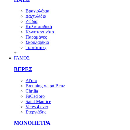
Βραχιολάκια
Δαχτυλίδια
Ζώδια
Κολιέ παιδικά
Κωνσταντινάτα
Παραμάνες
Σκουλαρίκια
Ταυτότητες
+
ΓΑΜΟΣ
ΒΕΡΕΣ
Al'oro
Breuning σειρά Benz
Chrilia
FaCad'oro
Saint Maurice
Veres 4 ever
Στεργιάδης
ΜΟΝΟΠΕΤΡΑ