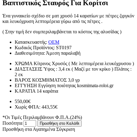
Βαπτιστικός Σταυρός Για Κορίτσι
Ένα γυναικείο σχέδιο σε ματ χρυσό 14 καρατίων με πέτρες ζιργκόν
και λευκόχρυση λεπτομέρεια γύρω από τις πέτρες .
( Στην τιμή δεν συμπεριλαμβάνεται το κόστος της αλυσίδας )
Κατασκευαστής:
OEM
Κωδικός Προϊόντος:
ST0197
Διαθεσιμότητα:
Άμεση παραλαβή
ΧΡΩΜΑ
Κίτρινος Χρυσός ( Με λεπτομέρεια λευκόχρυσου )
ΔΙΑΣΤΑΣΕΙΣ
Ύψος : 3,4 εκ ( Μαζί με τον κρίκο ) Πλάτος :
2 εκ
ΒΑΡΟΣ ΚΟΣΜΗΜΑΤΟΣ
3,0 γρ
ΕΓΓΥΗΣΗ
Εγγύηση ποιότητας kosmimata-roloi.gr
ΚΑΡΑΤΙΑ
14 καράτια
550,00€
Χωρίς ΦΠΑ: 443,55€
*Οι Τιμές Περιλαμβάνουν Φ.Π.Α.(24%)
Ποσότητα
Προσθήκη στο Καλάθι
Προσθήκη στα Αγαπημένα
Σύγκριση