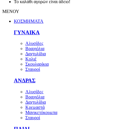
Το καλάθι αγορών είναι άδειο!
ΜΕΝΟΥ
ΚΟΣΜΗΜΑΤΑ
ΓΥΝΑΙΚΑ
Αλυσίδες
Βραχιόλια
Δαχτυλίδια
Κολιέ
Σκουλαρίκια
Σταυροί
ΑΝΔΡΑΣ
Αλυσίδες
Βραχιόλια
Δαχτυλίδια
Κρεμαστά
Μανικετόκουμπα
Σταυροί
ΠΑΙΔΙ