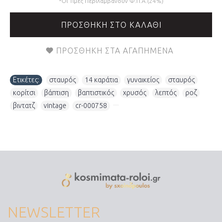
*Οι Τιμές Περιλαμβάνουν Φ.Π.Α.(24%)
ΠΡΟΣΘΉΚΗ ΣΤΟ ΚΑΛΆΘΙ
ΠΡΟΣΘΉΚΗ ΣΤΑ ΑΓΑΠΗΜΈΝΑ
Ετικέτες:
σταυρός
,
14 καράτια
,
γυναικείος
,
σταυρός
,
κορίτσι
,
βάπτιση
,
βαπτιστικός
,
χρυσός
,
λεπτός
,
ροζ
,
βιντατζ
,
vintage
,
cr-000758
,
NEWSLETTER