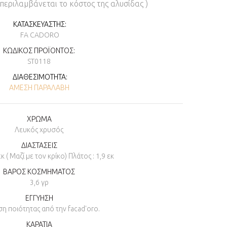
μπεριλαμβάνεται το κόστος της αλυσίδας )
ΚΑΤΑΣΚΕΥΑΣΤΉΣ:
FA CADORO
ΚΩΔΙΚΌΣ ΠΡΟΪΌΝΤΟΣ:
ST0118
ΔΙΑΘΕΣΙΜΌΤΗΤΑ:
ΆΜΕΣΗ ΠΑΡΑΛΑΒΉ
ΧΡΩΜΑ
Λευκός χρυσός
ΔΙΑΣΤΑΣΕΙΣ
εκ ( Μαζί με τον κρίκο) Πλάτος : 1,9 εκ
ΒΑΡΟΣ ΚΟΣΜΗΜΑΤΟΣ
3,6 γρ
ΕΓΓΥΗΣΗ
η ποιότητας από την facad'oro.
ΚΑΡΑΤΙΑ