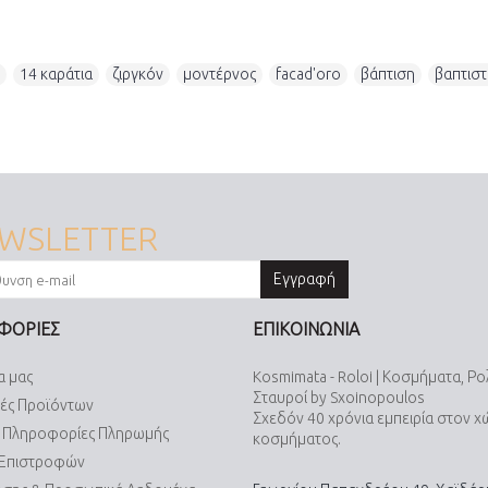
,
14 καράτια
,
ζιργκόν
,
μοντέρνος
,
facad'oro
,
βάπτιση
,
βαπτιστ
WSLETTER
Εγγραφή
ΦΟΡΙΕΣ
ΕΠΙΚΟΙΝΩΝΙΑ
α μας
Kosmimata - Roloi | Κοσμήματα, Ρο
Σταυροί by Sxoinopoulos
ές Προϊόντων
Σχεδόν 40 χρόνια εμπειρία στον 
& Πληροφορίες Πληρωμής
κοσμήματος.
 Επιστροφών