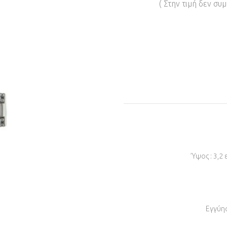
( Στην τιμή δεν συ
Ύψος : 3,2 
Εγγύησ