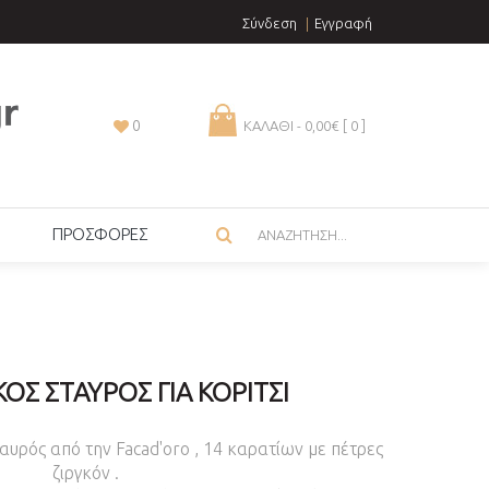
Σύνδεση
Εγγραφή
0
ΚΑΛΑΘΙ - 0,00€ [
0
]
ΠΡΟΣΦΟΡΕΣ
ΚΌΣ ΣΤΑΥΡΌΣ ΓΙΑ ΚΟΡΊΤΣΙ
υρός από την Facad'oro , 14 καρατίων με πέτρες
ζιργκόν .