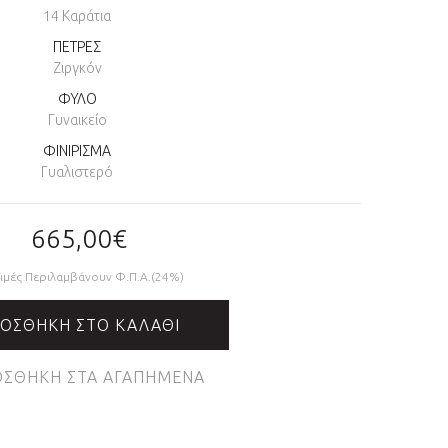
14 Καράτια
ΠΕΤΡΕΣ
Ζιργκόν
ΦΥΛΟ
Γυναικείο
ΦΙΝΙΡΙΣΜΑ
Γυαλιστερό
665,00€
Τιμές Περιλαμβάνουν Φ.Π.Α.(24%)
ΟΣΘΉΚΗ ΣΤΟ ΚΑΛΆΘΙ
ΣΘΉΚΗ ΣΤΑ ΑΓΑΠΗΜΈΝΑ