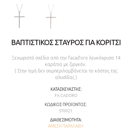
ΒΑΠΤΙΣΤΙΚΌΣ ΣΤΑΥΡΌΣ ΓΙΑ ΚΟΡΊΤΣΙ
Ξεχωριστό σχέδιο από την facad'oro λευκόχρυσο 14
καράτια με ζιργκόν.
( Στην τιμή δεν συμπεριλαμβάνεται το κόστος της
αλυσίδας )
ΚΑΤΑΣΚΕΥΑΣΤΉΣ:
FA CADORO
ΚΩΔΙΚΌΣ ΠΡΟΪΌΝΤΟΣ:
ST0021
ΔΙΑΘΕΣΙΜΌΤΗΤΑ:
ΆΜΕΣΗ ΠΑΡΑΛΑΒΉ