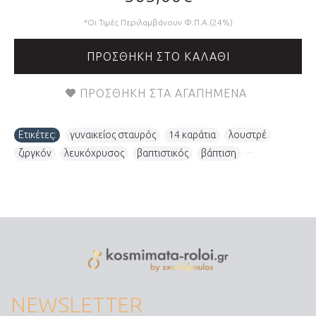
*Οι Τιμές Περιλαμβάνουν Φ.Π.Α.(24%)
ΠΡΟΣΘΉΚΗ ΣΤΟ ΚΑΛΆΘΙ
ΠΡΟΣΘΉΚΗ ΣΤΑ ΑΓΑΠΗΜΈΝΑ
Ετικέτες:
γυναικείος σταυρός
,
14 καράτια
,
λουστρέ
,
ζιργκόν
,
λευκόχρυσος
,
βαπτιστικός
,
βάπτιση
,
NEWSLETTER