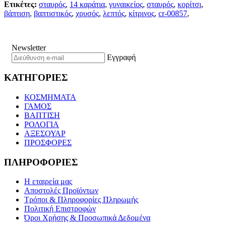
Ετικέτες:
σταυρός
,
14 καράτια
,
γυναικείος
,
σταυρός
,
κορίτσι
,
βάπτιση
,
βαπτιστικός
,
χρυσός
,
λεπτός
,
κίτρινος
,
cr-00857
,
Newsletter
Εγγραφή
ΚΑΤΗΓΟΡΙΕΣ
ΚΟΣΜΗΜΑΤΑ
ΓΑΜΟΣ
ΒΑΠΤΙΣΗ
ΡΟΛΟΓΙΑ
ΑΞΕΣΟΥΑΡ
ΠΡΟΣΦΟΡΕΣ
ΠΛΗΡΟΦΟΡΙΕΣ
Η εταιρεία μας
Αποστολές Προϊόντων
Τρόποι & Πληροφορίες Πληρωμής
Πολιτική Επιστροφών
Όροι Χρήσης & Προσωπικά Δεδομένα