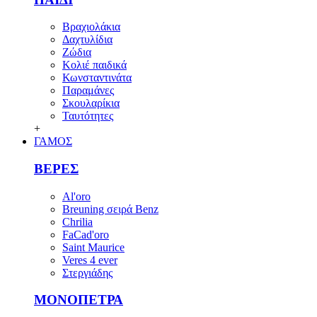
Βραχιολάκια
Δαχτυλίδια
Ζώδια
Κολιέ παιδικά
Κωνσταντινάτα
Παραμάνες
Σκουλαρίκια
Ταυτότητες
+
ΓΑΜΟΣ
ΒΕΡΕΣ
Al'oro
Breuning σειρά Benz
Chrilia
FaCad'oro
Saint Maurice
Veres 4 ever
Στεργιάδης
ΜΟΝΟΠΕΤΡΑ