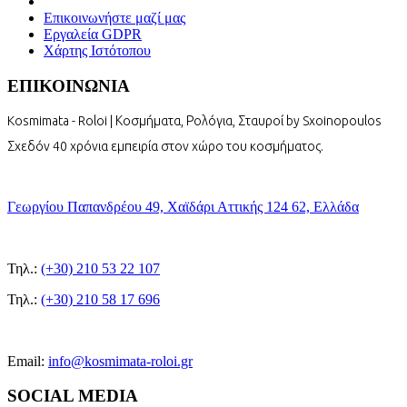
Επικοινωνήστε μαζί μας
Εργαλεία GDPR
Χάρτης Ιστότοπου
ΕΠΙΚΟΙΝΩΝΙΑ
Kosmimata - Roloi | Κοσμήματα, Ρολόγια, Σταυροί by Sxoinopoulos
Σχεδόν 40 χρόνια εμπειρία στον χώρο του κοσμήματος.
Γεωργίου Παπανδρέου 49, Χαϊδάρι Αττικής 124 62, Ελλάδα
Τηλ.:
(+30) 210 53 22 107
Τηλ.:
(+30) 210 58 17 696
Email:
info@kosmimata-roloi.gr
SOCIAL MEDIA