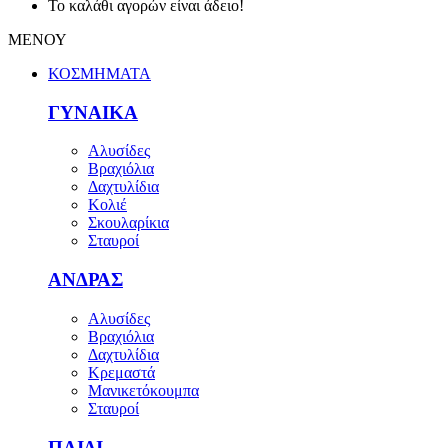
Το καλάθι αγορών είναι άδειο!
ΜΕΝΟΥ
ΚΟΣΜΗΜΑΤΑ
ΓΥΝΑΙΚΑ
Αλυσίδες
Βραχιόλια
Δαχτυλίδια
Κολιέ
Σκουλαρίκια
Σταυροί
ΑΝΔΡΑΣ
Αλυσίδες
Βραχιόλια
Δαχτυλίδια
Κρεμαστά
Μανικετόκουμπα
Σταυροί
ΠΑΙΔΙ