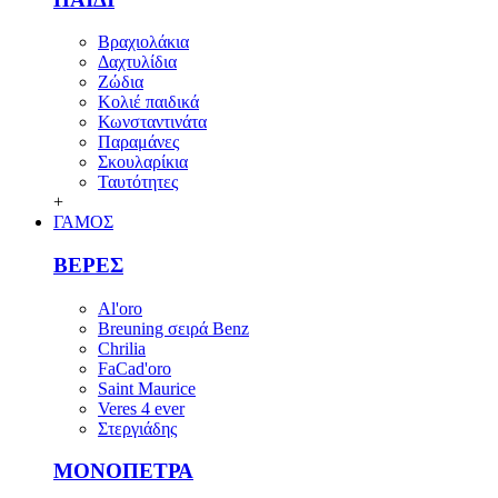
Βραχιολάκια
Δαχτυλίδια
Ζώδια
Κολιέ παιδικά
Κωνσταντινάτα
Παραμάνες
Σκουλαρίκια
Ταυτότητες
+
ΓΑΜΟΣ
ΒΕΡΕΣ
Al'oro
Breuning σειρά Benz
Chrilia
FaCad'oro
Saint Maurice
Veres 4 ever
Στεργιάδης
ΜΟΝΟΠΕΤΡΑ