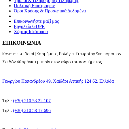
Τρόποι & Πληροφορίες Πληρωμής
Πολιτική Επιστροφών
Όροι Χρήσης & Προσωπικά Δεδομένα
Επικοινωνήστε μαζί μας
Εργαλεία GDPR
Χάρτης Ιστότοπου
ΕΠΙΚΟΙΝΩΝΙΑ
Kosmimata - Roloi | Κοσμήματα, Ρολόγια, Σταυροί by Sxoinopoulos
Σχεδόν 40 χρόνια εμπειρία στον χώρο του κοσμήματος.
Γεωργίου Παπανδρέου 49, Χαϊδάρι Αττικής 124 62, Ελλάδα
Τηλ.:
(+30) 210 53 22 107
Τηλ.:
(+30) 210 58 17 696