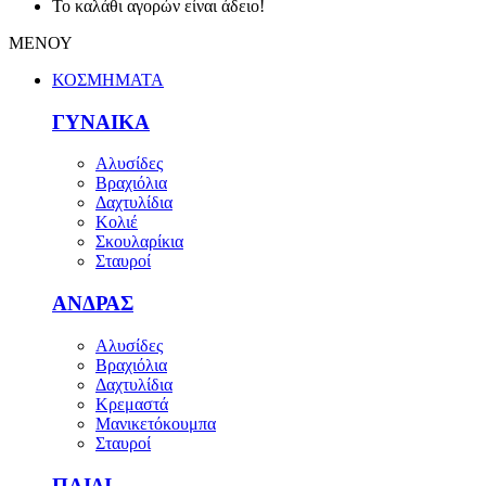
Το καλάθι αγορών είναι άδειο!
ΜΕΝΟΥ
ΚΟΣΜΗΜΑΤΑ
ΓΥΝΑΙΚΑ
Αλυσίδες
Βραχιόλια
Δαχτυλίδια
Κολιέ
Σκουλαρίκια
Σταυροί
ΑΝΔΡΑΣ
Αλυσίδες
Βραχιόλια
Δαχτυλίδια
Κρεμαστά
Μανικετόκουμπα
Σταυροί
ΠΑΙΔΙ