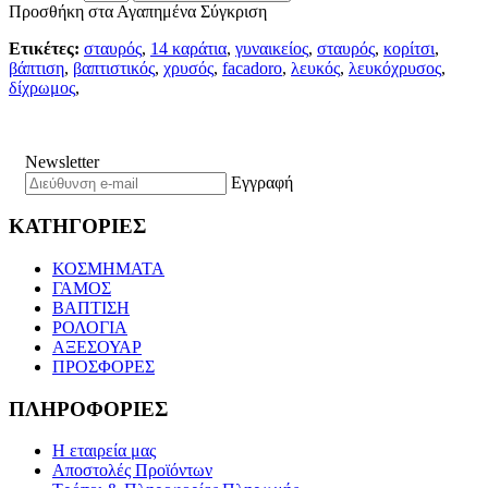
Προσθήκη στα Αγαπημένα
Σύγκριση
Ετικέτες:
σταυρός
,
14 καράτια
,
γυναικείος
,
σταυρός
,
κορίτσι
,
βάπτιση
,
βαπτιστικός
,
χρυσός
,
facadoro
,
λευκός
,
λευκόχρυσος
,
δίχρωμος
,
Newsletter
Εγγραφή
ΚΑΤΗΓΟΡΙΕΣ
ΚΟΣΜΗΜΑΤΑ
ΓΑΜΟΣ
ΒΑΠΤΙΣΗ
ΡΟΛΟΓΙΑ
ΑΞΕΣΟΥΑΡ
ΠΡΟΣΦΟΡΕΣ
ΠΛΗΡΟΦΟΡΙΕΣ
Η εταιρεία μας
Αποστολές Προϊόντων