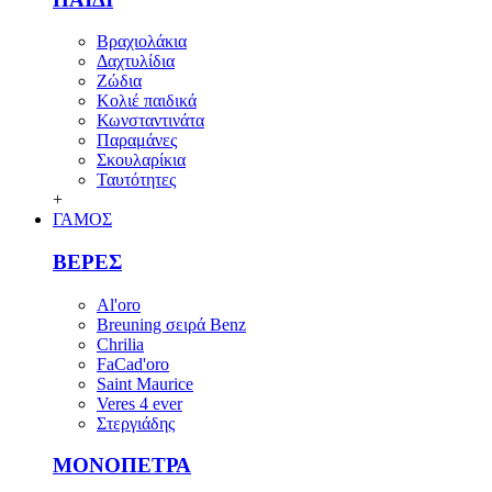
Βραχιολάκια
Δαχτυλίδια
Ζώδια
Κολιέ παιδικά
Κωνσταντινάτα
Παραμάνες
Σκουλαρίκια
Ταυτότητες
+
ΓΑΜΟΣ
ΒΕΡΕΣ
Al'oro
Breuning σειρά Benz
Chrilia
FaCad'oro
Saint Maurice
Veres 4 ever
Στεργιάδης
ΜΟΝΟΠΕΤΡΑ