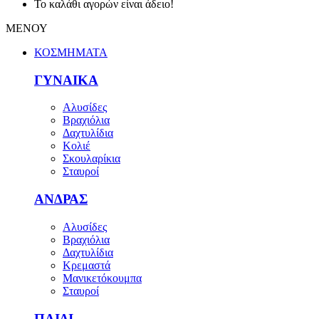
Το καλάθι αγορών είναι άδειο!
ΜΕΝΟΥ
ΚΟΣΜΗΜΑΤΑ
ΓΥΝΑΙΚΑ
Αλυσίδες
Βραχιόλια
Δαχτυλίδια
Κολιέ
Σκουλαρίκια
Σταυροί
ΑΝΔΡΑΣ
Αλυσίδες
Βραχιόλια
Δαχτυλίδια
Κρεμαστά
Μανικετόκουμπα
Σταυροί
ΠΑΙΔΙ