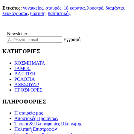
Ετικέτες:
γυναικείος
,
σταυρός
,
18 καράτια
,
λουστρέ
,
διαμάντια
,
λευκόχρυσος
,
βάπτιση
,
βαπτιστικός
,
Newsletter
Εγγραφή
ΚΑΤΗΓΟΡΙΕΣ
ΚΟΣΜΗΜΑΤΑ
ΓΑΜΟΣ
ΒΑΠΤΙΣΗ
ΡΟΛΟΓΙΑ
ΑΞΕΣΟΥΑΡ
ΠΡΟΣΦΟΡΕΣ
ΠΛΗΡΟΦΟΡΙΕΣ
Η εταιρεία μας
Αποστολές Προϊόντων
Τρόποι & Πληροφορίες Πληρωμής
Πολιτική Επιστροφών