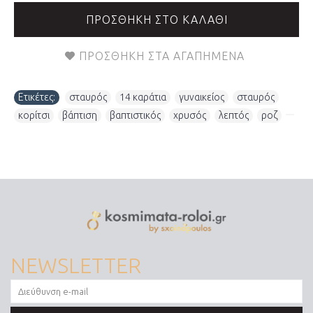
ΠΡΟΣΘΉΚΗ ΣΤΟ ΚΑΛΆΘΙ
ΠΡΟΣΘΉΚΗ ΣΤΑ ΑΓΑΠΗΜΈΝΑ
Ετικέτες:
σταυρός
,
14 καράτια
,
γυναικείος
,
σταυρός
,
κορίτσι
,
βάπτιση
,
βαπτιστικός
,
χρυσός
,
λεπτός
,
ροζ
,
NEWSLETTER