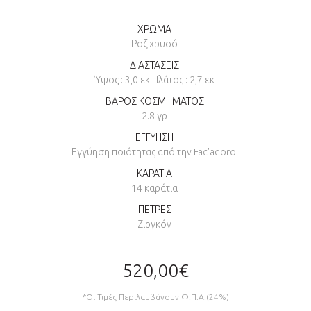
ΧΡΩΜΑ
Ροζ χρυσό
ΔΙΑΣΤΑΣΕΙΣ
Ύψος : 3,0 εκ Πλάτος : 2,7 εκ
ΒΑΡΟΣ ΚΟΣΜΗΜΑΤΟΣ
2.8 γρ
ΕΓΓΥΗΣΗ
Εγγύηση ποιότητας από την Fac'adoro.
ΚΑΡΑΤΙΑ
14 καράτια
ΠΕΤΡΕΣ
Ζιργκόν
520,00€
*Οι Τιμές Περιλαμβάνουν Φ.Π.Α.(24%)