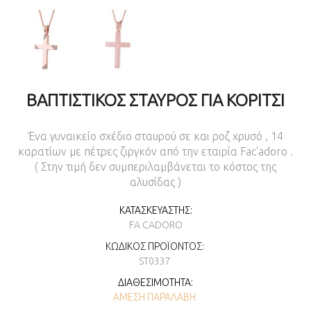
ΒΑΠΤΙΣΤΙΚΌΣ ΣΤΑΥΡΌΣ ΓΙΑ ΚΟΡΊΤΣΙ
Ένα γυναικείο σχέδιο σταυρού σε και ροζ χρυσό , 14
καρατίων με πέτρες ζιργκόν από την εταιρία Fac'adoro .
( Στην τιμή δεν συμπεριλαμβάνεται το κόστος της
αλυσίδας )
ΚΑΤΑΣΚΕΥΑΣΤΉΣ:
FA CADORO
ΚΩΔΙΚΌΣ ΠΡΟΪΌΝΤΟΣ:
ST0337
ΔΙΑΘΕΣΙΜΌΤΗΤΑ:
ΆΜΕΣΗ ΠΑΡΑΛΑΒΉ