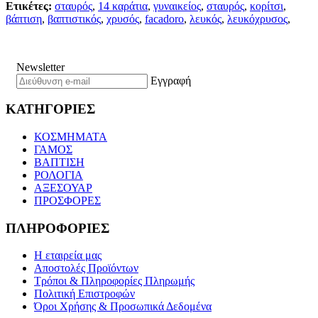
Ετικέτες:
σταυρός
,
14 καράτια
,
γυναικείος
,
σταυρός
,
κορίτσι
,
βάπτιση
,
βαπτιστικός
,
χρυσός
,
facadoro
,
λευκός
,
λευκόχρυσος
,
Newsletter
Εγγραφή
ΚΑΤΗΓΟΡΙΕΣ
ΚΟΣΜΗΜΑΤΑ
ΓΑΜΟΣ
ΒΑΠΤΙΣΗ
ΡΟΛΟΓΙΑ
ΑΞΕΣΟΥΑΡ
ΠΡΟΣΦΟΡΕΣ
ΠΛΗΡΟΦΟΡΙΕΣ
Η εταιρεία μας
Αποστολές Προϊόντων
Τρόποι & Πληροφορίες Πληρωμής
Πολιτική Επιστροφών
Όροι Χρήσης & Προσωπικά Δεδομένα