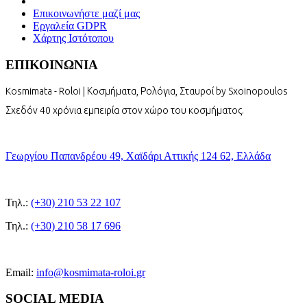
Επικοινωνήστε μαζί μας
Εργαλεία GDPR
Χάρτης Ιστότοπου
ΕΠΙΚΟΙΝΩΝΙΑ
Kosmimata - Roloi | Κοσμήματα, Ρολόγια, Σταυροί by Sxoinopoulos
Σχεδόν 40 χρόνια εμπειρία στον χώρο του κοσμήματος.
Γεωργίου Παπανδρέου 49, Χαϊδάρι Αττικής 124 62, Ελλάδα
Τηλ.:
(+30) 210 53 22 107
Τηλ.:
(+30) 210 58 17 696
Email:
info@kosmimata-roloi.gr
SOCIAL MEDIA