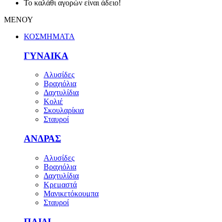
Το καλάθι αγορών είναι άδειο!
ΜΕΝΟΥ
ΚΟΣΜΗΜΑΤΑ
ΓΥΝΑΙΚΑ
Αλυσίδες
Βραχιόλια
Δαχτυλίδια
Κολιέ
Σκουλαρίκια
Σταυροί
ΑΝΔΡΑΣ
Αλυσίδες
Βραχιόλια
Δαχτυλίδια
Κρεμαστά
Μανικετόκουμπα
Σταυροί
ΠΑΙΔΙ