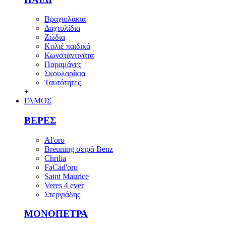
Βραχιολάκια
Δαχτυλίδια
Ζώδια
Κολιέ παιδικά
Κωνσταντινάτα
Παραμάνες
Σκουλαρίκια
Ταυτότητες
+
ΓΑΜΟΣ
ΒΕΡΕΣ
Al'oro
Breuning σειρά Benz
Chrilia
FaCad'oro
Saint Maurice
Veres 4 ever
Στεργιάδης
ΜΟΝΟΠΕΤΡΑ