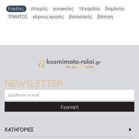
Ετικέτες:
σταυρός
,
γυναικείος
,
18 καράτια
,
διαμάντια
,
ΤΡΙΑΝΤΟΣ
,
κίτρινος χρυσός
,
βαπτιστικός
,
βάπτιση
,
NEWSLETTER
Εγγραφή
ΚΑΤΗΓΟΡΙΕΣ