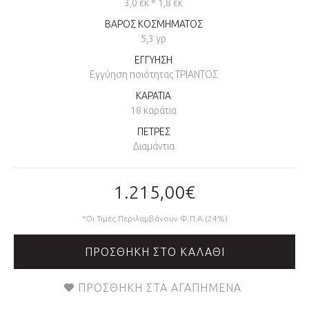
3,0 εκ * 1,8 εκ
ΒΑΡΟΣ ΚΟΣΜΗΜΑΤΟΣ
5,3 γρ
ΕΓΓΥΗΣΗ
Εγγύηση ποιότητας ΤΡΙΑΝΤΟΣ
ΚΑΡΑΤΙΑ
18 καράτια
ΠΕΤΡΕΣ
Διαμάντια
1.215,00€
*Οι Τιμές Περιλαμβάνουν Φ.Π.Α.(24%)
ΠΡΟΣΘΉΚΗ ΣΤΟ ΚΑΛΆΘΙ
ΠΡΟΣΘΉΚΗ ΣΤΑ ΑΓΑΠΗΜΈΝΑ