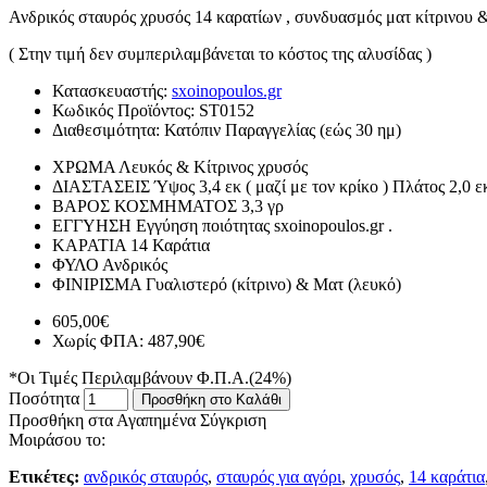
Ανδρικός σταυρός χρυσός 14 καρατίων , συνδυασμός ματ κίτρινου 
( Στην τιμή δεν συμπεριλαμβάνεται το κόστος της αλυσίδας )
Κατασκευαστής:
sxoinopoulos.gr
Κωδικός Προϊόντος:
ST0152
Διαθεσιμότητα:
Κατόπιν Παραγγελίας (εώς 30 ημ)
ΧΡΩΜΑ
Λευκός & Κίτρινος χρυσός
ΔΙΑΣΤΑΣΕΙΣ
Ύψος 3,4 εκ ( μαζί με τον κρίκο ) Πλάτος 2,0 ε
ΒΑΡΟΣ ΚΟΣΜΗΜΑΤΟΣ
3,3 γρ
ΕΓΓΥΗΣΗ
Εγγύηση ποιότητας sxoinopoulos.gr .
ΚΑΡΑΤΙΑ
14 Καράτια
ΦΥΛΟ
Ανδρικός
ΦΙΝΙΡΙΣΜΑ
Γυαλιστερό (κίτρινο) & Ματ (λευκό)
605,00€
Χωρίς ΦΠΑ: 487,90€
*Οι Τιμές Περιλαμβάνουν Φ.Π.Α.(24%)
Ποσότητα
Προσθήκη στο Καλάθι
Προσθήκη στα Αγαπημένα
Σύγκριση
Μοιράσου το:
Ετικέτες:
ανδρικός σταυρός
,
σταυρός για αγόρι
,
χρυσός
,
14 καράτια