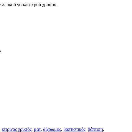
& λευκού γυαλιστερού χρυσού .
κ
,
κίτρινος χρυσός
,
ματ
,
δίχρωμος
,
βαπτιστικός
,
βάπτιση
,