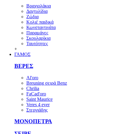
Βραχιολάκια
Δαχτυλίδια
Ζώδια
Κολιέ παιδικά
Κωνσταντινάτα
Παραμάνες
Σκουλαρίκια
Ταυτότητες
+
ΓΑΜΟΣ
ΒΕΡΕΣ
Al'oro
Breuning σειρά Benz
Chrilia
FaCad'oro
Saint Maurice
Veres 4 ever
Στεργιάδης
ΜΟΝΟΠΕΤΡΑ
ΣΕΙΡΕ