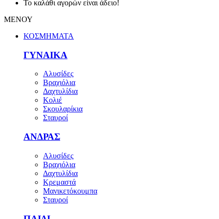
Το καλάθι αγορών είναι άδειο!
ΜΕΝΟΥ
ΚΟΣΜΗΜΑΤΑ
ΓΥΝΑΙΚΑ
Αλυσίδες
Βραχιόλια
Δαχτυλίδια
Κολιέ
Σκουλαρίκια
Σταυροί
ΑΝΔΡΑΣ
Αλυσίδες
Βραχιόλια
Δαχτυλίδια
Κρεμαστά
Μανικετόκουμπα
Σταυροί
ΠΑΙΔΙ