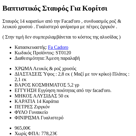
Βαπτιστικός Σταυρός Για Κορίτσι
Σταυρός 14 καρατίων από την Facad'oro , συνδυασμός ροζ &
λευκού χρυσού . Γυαλιστερό φινίρισμα με πέτρες ζιργκόν .
( Στην τιμή δεν συμπεριλαμβάνεται το κόστος της αλυσίδας )
Κατασκευαστής:
Fa Cadoro
Κωδικός Προϊόντος:
ST0120
Διαθεσιμότητα:
Άμεση παραλαβή
ΧΡΩΜΑ
Λευκός & ροζ χρυσός
ΔΙΑΣΤΑΣΕΙΣ
Ύψος : 2,8 εκ ( Μαζί με τον κρίκο) Πλάτος :
2,1 εκ
ΒΑΡΟΣ ΚΟΣΜΗΜΑΤΟΣ
5,2 γρ
ΕΓΓΥΗΣΗ
Εγγύηση ποιότητας από την facad'oro.
ΜΗΚΟΣ ΑΛΥΣΙΔΑΣ
50 εκ
ΚΑΡΑΤΙΑ
14 Καράτια
ΠΕΤΡΕΣ
Ζιργκόν
ΦΥΛΟ
Γυναικείο
ΦΙΝΙΡΙΣΜΑ
Γυαλιστερό
965,00€
Χωρίς ΦΠΑ: 778,23€