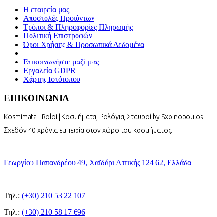
Η εταιρεία μας
Αποστολές Προϊόντων
Τρόποι & Πληροφορίες Πληρωμής
Πολιτική Επιστροφών
Όροι Χρήσης & Προσωπικά Δεδομένα
Επικοινωνήστε μαζί μας
Εργαλεία GDPR
Χάρτης Ιστότοπου
ΕΠΙΚΟΙΝΩΝΙΑ
Kosmimata - Roloi | Κοσμήματα, Ρολόγια, Σταυροί by Sxoinopoulos
Σχεδόν 40 χρόνια εμπειρία στον χώρο του κοσμήματος.
Γεωργίου Παπανδρέου 49, Χαϊδάρι Αττικής 124 62, Ελλάδα
Τηλ.:
(+30) 210 53 22 107
Τηλ.:
(+30) 210 58 17 696