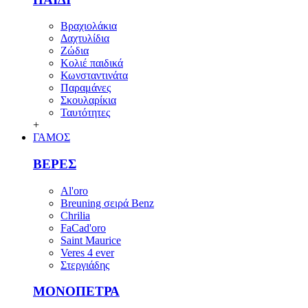
Βραχιολάκια
Δαχτυλίδια
Ζώδια
Κολιέ παιδικά
Κωνσταντινάτα
Παραμάνες
Σκουλαρίκια
Ταυτότητες
+
ΓΑΜΟΣ
ΒΕΡΕΣ
Al'oro
Breuning σειρά Benz
Chrilia
FaCad'oro
Saint Maurice
Veres 4 ever
Στεργιάδης
ΜΟΝΟΠΕΤΡΑ