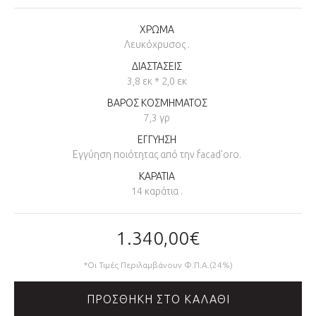
ΧΡΩΜΑ
Λευκόχρυσος .
ΔΙΑΣΤΑΣΕΙΣ
3,8 εκ * 2,0 εκ
ΒΑΡΟΣ ΚΟΣΜΗΜΑΤΟΣ
7,3 γρ
ΕΓΓΥΗΣΗ
Εγγύηση ποιότητας από την facad'oro.
ΚΑΡΑΤΙΑ
14 καράτια .
1.340,00€
*Οι Τιμές Περιλαμβάνουν Φ.Π.Α.(24%)
ΠΡΟΣΘΉΚΗ ΣΤΟ ΚΑΛΆΘΙ