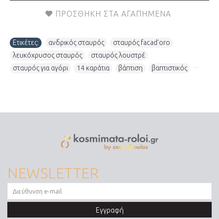
ΠΡΟΣΘΉΚΗ ΣΤΑ ΑΓΑΠΗΜΈΝΑ
Ετικέτες:
ανδρικός σταυρός
,
σταυρός facad'oro
,
λευκόχρυσος σταυρός
,
σταυρός λουστρέ
,
σταυρός για αγόρι
,
14 καράτια
,
βάπτιση
,
βαπτιστικός
,
NEWSLETTER
Εγγραφή