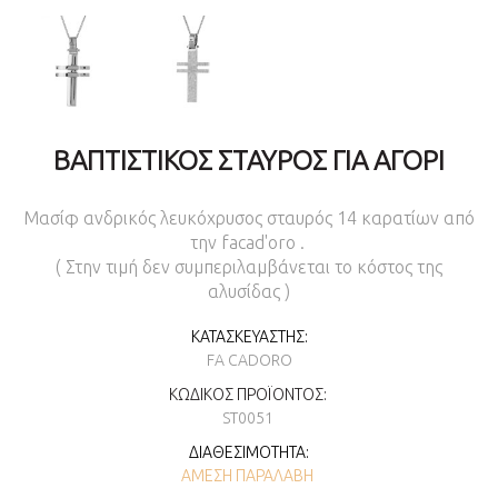
ΒΑΠΤΙΣΤΙΚΌΣ ΣΤΑΥΡΌΣ ΓΙΑ ΑΓΌΡΙ
Μασίφ ανδρικός λευκόχρυσος σταυρός 14 καρατίων από
την facad'oro .
( Στην τιμή δεν συμπεριλαμβάνεται το κόστος της
αλυσίδας )
ΚΑΤΑΣΚΕΥΑΣΤΉΣ:
FA CADORO
ΚΩΔΙΚΌΣ ΠΡΟΪΌΝΤΟΣ:
ST0051
ΔΙΑΘΕΣΙΜΌΤΗΤΑ:
ΆΜΕΣΗ ΠΑΡΑΛΑΒΉ