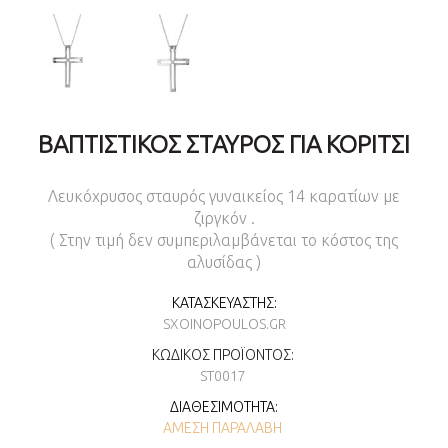
ΒΑΠΤΙΣΤΙΚΌΣ ΣΤΑΥΡΌΣ ΓΙΑ ΚΟΡΊΤΣΙ
Λευκόχρυσος σταυρός γυναικείος 14 καρατίων με
ζιργκόν .
( Στην τιμή δεν συμπεριλαμβάνεται το κόστος της
αλυσίδας )
ΚΑΤΑΣΚΕΥΑΣΤΉΣ:
SXOINOPOULOS.GR
ΚΩΔΙΚΌΣ ΠΡΟΪΌΝΤΟΣ:
ST0017
ΔΙΑΘΕΣΙΜΌΤΗΤΑ:
ΆΜΕΣΗ ΠΑΡΑΛΑΒΉ