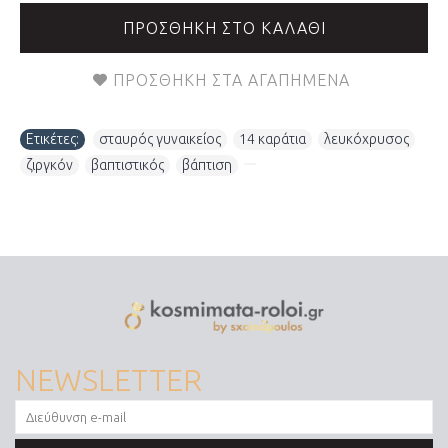
ΠΡΟΣΘΉΚΗ ΣΤΟ ΚΑΛΆΘΙ
ΠΡΟΣΘΉΚΗ ΣΤΑ ΑΓΑΠΗΜΈΝΑ
Ετικέτες:
σταυρός γυναικείος
,
14 καράτια
,
λευκόχρυσος
,
ζιργκόν
,
βαπτιστικός
,
βάπτιση
,
NEWSLETTER