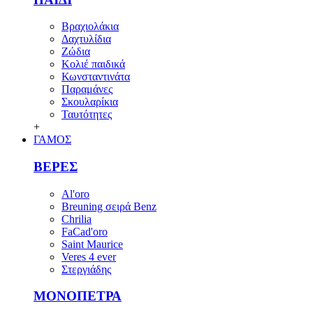
Βραχιολάκια
Δαχτυλίδια
Ζώδια
Κολιέ παιδικά
Κωνσταντινάτα
Παραμάνες
Σκουλαρίκια
Ταυτότητες
+
ΓΑΜΟΣ
ΒΕΡΕΣ
Al'oro
Breuning σειρά Benz
Chrilia
FaCad'oro
Saint Maurice
Veres 4 ever
Στεργιάδης
ΜΟΝΟΠΕΤΡΑ