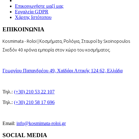
Επικοινωνήστε μαζί μας
Εργαλεία GDPR
Χάρτης Ιστότοπου
ΕΠΙΚΟΙΝΩΝΙΑ
Kosmimata - Roloi | Κοσμήματα, Ρολόγια, Σταυροί by Sxoinopoulos
Σχεδόν 40 χρόνια εμπειρία στον χώρο του κοσμήματος.
Γεωργίου Παπανδρέου 49, Χαϊδάρι Αττικής 124 62, Ελλάδα
Τηλ.:
(+30) 210 53 22 107
Τηλ.:
(+30) 210 58 17 696
Email:
info@kosmimata-roloi.gr
SOCIAL MEDIA