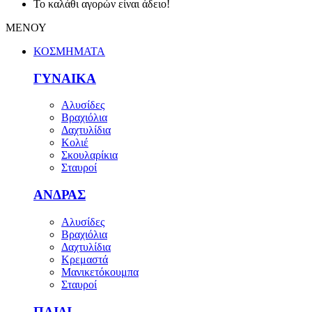
Το καλάθι αγορών είναι άδειο!
ΜΕΝΟΥ
ΚΟΣΜΗΜΑΤΑ
ΓΥΝΑΙΚΑ
Αλυσίδες
Βραχιόλια
Δαχτυλίδια
Κολιέ
Σκουλαρίκια
Σταυροί
ΑΝΔΡΑΣ
Αλυσίδες
Βραχιόλια
Δαχτυλίδια
Κρεμαστά
Μανικετόκουμπα
Σταυροί
ΠΑΙΔΙ