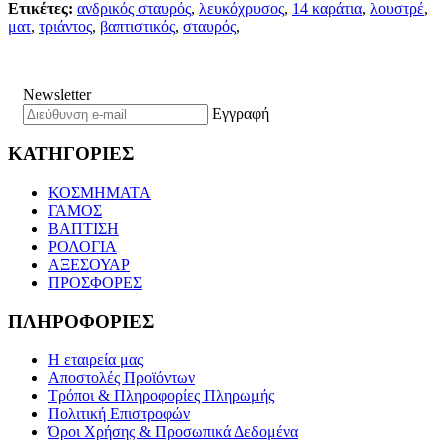
Ετικέτες:
ανδρικός σταυρός
,
λευκόχρυσος
,
14 καράτια
,
λουστρέ
,
ματ
,
τριάντος
,
βαπτιστικός
,
σταυρός
,
Newsletter
Εγγραφή
ΚΑΤΗΓΟΡΙΕΣ
ΚΟΣΜΗΜΑΤΑ
ΓΑΜΟΣ
ΒΑΠΤΙΣΗ
ΡΟΛΟΓΙΑ
ΑΞΕΣΟΥΑΡ
ΠΡΟΣΦΟΡΕΣ
ΠΛΗΡΟΦΟΡΙΕΣ
Η εταιρεία μας
Αποστολές Προϊόντων
Τρόποι & Πληροφορίες Πληρωμής
Πολιτική Επιστροφών
Όροι Χρήσης & Προσωπικά Δεδομένα