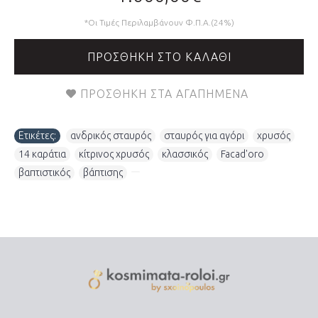
*Οι Τιμές Περιλαμβάνουν Φ.Π.Α.(24%)
ΠΡΟΣΘΉΚΗ ΣΤΟ ΚΑΛΆΘΙ
ΠΡΟΣΘΉΚΗ ΣΤΑ ΑΓΑΠΗΜΈΝΑ
Ετικέτες:
ανδρικός σταυρός
,
σταυρός για αγόρι
,
χρυσός
,
14 καράτια
,
κίτρινος χρυσός
,
κλασσικός
,
Facad'oro
,
βαπτιστικός
,
βάπτισης
,