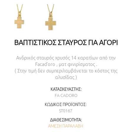
ΒΑΠΤΙΣΤΙΚΌΣ ΣΤΑΥΡΌΣ ΓΙΑ ΑΓΌΡΙ
Ανδρικός σταυρός χρυσός 14 καρατίων από την
Facad'oro , ματ φινιρίσματος .
( Στην τιμή δεν συμπεριλαμβάνεται το κόστος της
αλυσίδας )
ΚΑΤΑΣΚΕΥΑΣΤΉΣ:
FA CADORO
ΚΩΔΙΚΌΣ ΠΡΟΪΌΝΤΟΣ:
ST0167
ΔΙΑΘΕΣΙΜΌΤΗΤΑ:
ΆΜΕΣΗ ΠΑΡΑΛΑΒΉ