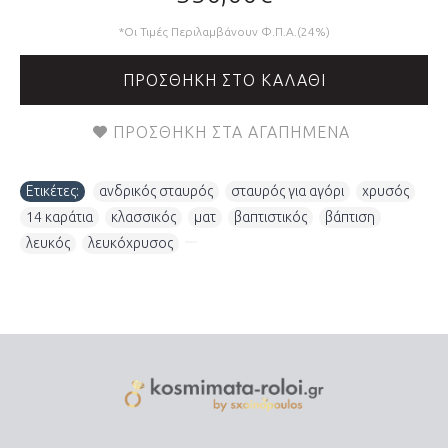
*Οι Τιμές Περιλαμβάνουν Φ.Π.Α.(24%)
ΠΡΟΣΘΉΚΗ ΣΤΟ ΚΑΛΆΘΙ
ΠΡΟΣΘΉΚΗ ΣΤΑ ΑΓΑΠΗΜΈΝΑ
Ετικέτες:
ανδρικός σταυρός
,
σταυρός για αγόρι
,
χρυσός
,
14 καράτια
,
κλασσικός
,
ματ
,
βαπτιστικός
,
βάπτιση
,
λευκός
,
λευκόχρυσος
,