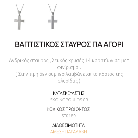
ΒΑΠΤΙΣΤΙΚΌΣ ΣΤΑΥΡΌΣ ΓΙΑ ΑΓΌΡΙ
Ανδρικός σταυρός , λευκός χρυσός 14 καρατίων σε ματ
φινίρισμα .
( Στην τιμή δεν συμπεριλαμβάνεται το κόστος της
αλυσίδας )
ΚΑΤΑΣΚΕΥΑΣΤΉΣ:
SXOINOPOULOS.GR
ΚΩΔΙΚΌΣ ΠΡΟΪΌΝΤΟΣ:
ST0189
ΔΙΑΘΕΣΙΜΌΤΗΤΑ:
ΆΜΕΣΗ ΠΑΡΑΛΑΒΉ