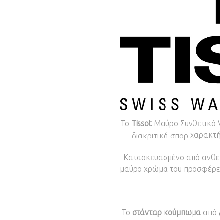
Το
Tissot
Μαύρο Συνθετικό 
χαρακτήρ
διακριτικά σπορ
Κατασκευασμένο από ανθε
μαύρο χρώμα του προσφέρει
Το
στάνταρ κούμπωμα
από