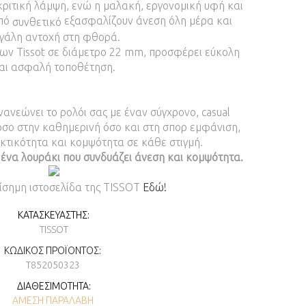
ριτική λάμψη, ενώ η μαλακή, εργονομική υφή και
από
εξασφαλίζουν άνεση όλη μέρα και
συνθετικό
γάλη αντοχή στη φθορά.
ων Tissot σε διάμετρο 22 mm, προσφέρει εύκολη
αι ασφαλή τοποθέτηση.
ανεώνει το ρολόι σας με έναν σύγχρονο, casual
όσο στην καθημερινή όσο και στη σπορ εμφάνιση,
τικότητα και κομψότητα σε κάθε στιγμή.
 ένα λουράκι που συνδυάζει άνεση και κομψότητα.
πίσημη ιστοσελίδα της TISSOT
Εδώ!
ΚΑΤΑΣΚΕΥΑΣΤΉΣ:
TISSOT
ΚΩΔΙΚΌΣ ΠΡΟΪΌΝΤΟΣ:
T852050323
ΔΙΑΘΕΣΙΜΌΤΗΤΑ:
ΆΜΕΣΗ ΠΑΡΑΛΑΒΉ