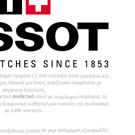
Vegan Λουράκι 22 mm αποπνέει έναν
μοντέρνο και
α, ιδανικό για όσους αναζητούν κομψότητα με
σύγχρονη διάσταση.
κτικό
συνθετικό
υλικό με
επιφάνεια, το
ανάγλυφη
 διαχρονική αισθητική και ευκολία στο συνδυασμό
με κάθε καντράν.
σε γκρι απόχρωση εξασφαλίζει
ανοξείδωτο ατσάλι