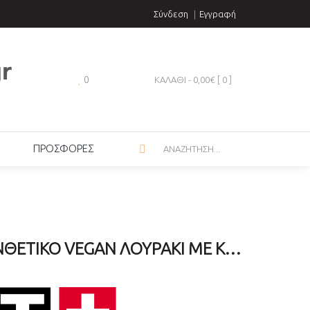
Σύνδεση
Εγγραφή
0
ΚΑΛΑΘΙ - 0,00€ [
0
]
ΠΡΟΣΦΟΡΕΣ
TISSOT ΜΑΎΡΟ ΣΥΝΘΕΤΙΚΌ VEGAN ΛΟΥΡΆΚΙ ΜΕ ΚΟΎΜΠΩΜΑ 22 MM T852050323