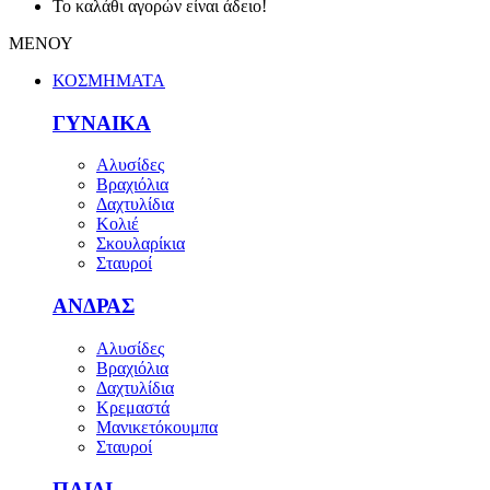
Το καλάθι αγορών είναι άδειο!
ΜΕΝΟΥ
ΚΟΣΜΗΜΑΤΑ
ΓΥΝΑΙΚΑ
Αλυσίδες
Βραχιόλια
Δαχτυλίδια
Κολιέ
Σκουλαρίκια
Σταυροί
ΑΝΔΡΑΣ
Αλυσίδες
Βραχιόλια
Δαχτυλίδια
Κρεμαστά
Μανικετόκουμπα
Σταυροί
ΠΑΙΔΙ