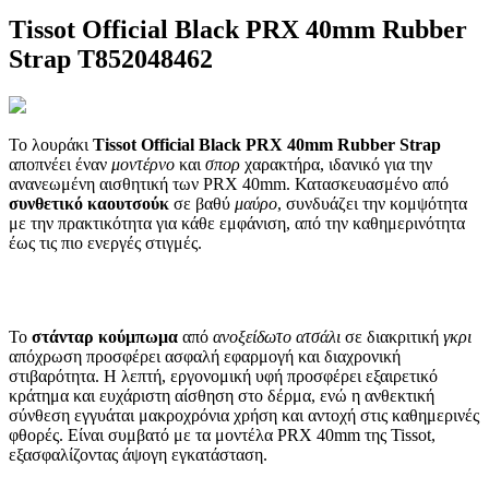
Tissot Official Black PRX 40mm Rubber
Strap T852048462
Το λουράκι
Tissot Official Black PRX 40mm Rubber Strap
αποπνέει έναν
μοντέρνο
και
σπορ
χαρακτήρα, ιδανικό για την
ανανεωμένη αισθητική των PRX 40mm. Κατασκευασμένο από
συνθετικό καουτσούκ
σε βαθύ
μαύρο
, συνδυάζει την κομψότητα
με την πρακτικότητα για κάθε εμφάνιση, από την καθημερινότητα
έως τις πιο ενεργές στιγμές.
Το
στάνταρ κούμπωμα
από
ανοξείδωτο ατσάλι
σε διακριτική
γκρι
απόχρωση προσφέρει ασφαλή εφαρμογή και διαχρονική
στιβαρότητα. Η λεπτή, εργονομική υφή προσφέρει εξαιρετικό
κράτημα και ευχάριστη αίσθηση στο δέρμα, ενώ η ανθεκτική
σύνθεση εγγυάται μακροχρόνια χρήση και αντοχή στις καθημερινές
φθορές. Είναι συμβατό με τα μοντέλα PRX 40mm της Tissot,
εξασφαλίζοντας άψογη εγκατάσταση.