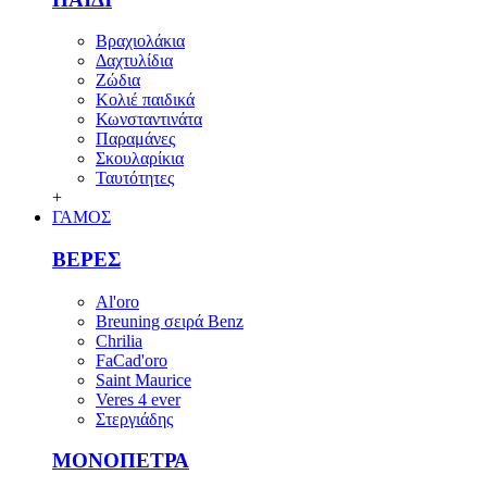
Βραχιολάκια
Δαχτυλίδια
Ζώδια
Κολιέ παιδικά
Κωνσταντινάτα
Παραμάνες
Σκουλαρίκια
Ταυτότητες
+
ΓΑΜΟΣ
ΒΕΡΕΣ
Al'oro
Breuning σειρά Benz
Chrilia
FaCad'oro
Saint Maurice
Veres 4 ever
Στεργιάδης
ΜΟΝΟΠΕΤΡΑ