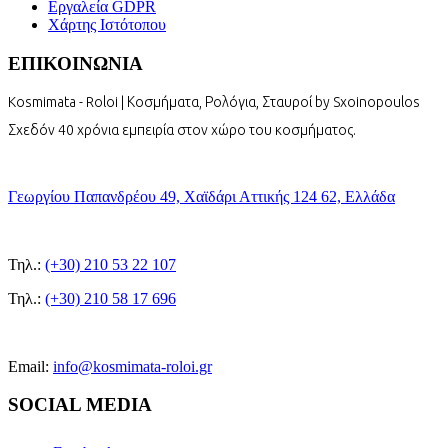
Εργαλεία GDPR
Χάρτης Ιστότοπου
ΕΠΙΚΟΙΝΩΝΙΑ
Kosmimata - Roloi | Κοσμήματα, Ρολόγια, Σταυροί by Sxoinopoulos
Σχεδόν 40 χρόνια εμπειρία στον χώρο του κοσμήματος.
Γεωργίου Παπανδρέου 49, Χαϊδάρι Αττικής 124 62, Ελλάδα
Τηλ.:
(+30) 210 53 22 107
Τηλ.:
(+30) 210 58 17 696
Email:
info@kosmimata-roloi.gr
SOCIAL MEDIA