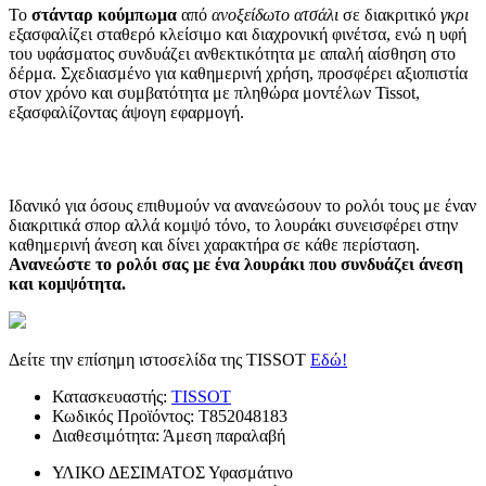
Το
στάνταρ κούμπωμα
από
ανοξείδωτο ατσάλι
σε διακριτικό
γκρι
εξασφαλίζει σταθερό κλείσιμο και διαχρονική φινέτσα, ενώ η υφή
του υφάσματος συνδυάζει ανθεκτικότητα με απαλή αίσθηση στο
δέρμα. Σχεδιασμένο για καθημερινή χρήση, προσφέρει αξιοπιστία
στον χρόνο και συμβατότητα με πληθώρα μοντέλων Tissot,
εξασφαλίζοντας άψογη εφαρμογή.
Ιδανικό για όσους επιθυμούν να ανανεώσουν το ρολόι τους με έναν
διακριτικά σπορ αλλά κομψό τόνο, το λουράκι συνεισφέρει στην
καθημερινή άνεση και δίνει χαρακτήρα σε κάθε περίσταση.
Ανανεώστε το ρολόι σας με ένα λουράκι που συνδυάζει άνεση
και κομψότητα.
Δείτε την επίσημη ιστοσελίδα της TISSOT
Εδώ!
Κατασκευαστής:
TISSOT
Κωδικός Προϊόντος:
T852048183
Διαθεσιμότητα:
Άμεση παραλαβή
ΥΛΙΚΟ ΔΕΣΙΜΑΤΟΣ
Υφασμάτινο