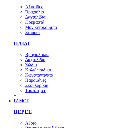
Αλυσίδες
Βραχιόλια
Δαχτυλίδια
Κρεμαστά
Μανικετόκουμπα
Σταυροί
ΠΑΙΔΙ
Βραχιολάκια
Δαχτυλίδια
Ζώδια
Κολιέ παιδικά
Κωνσταντινάτα
Παραμάνες
Σκουλαρίκια
Ταυτότητες
+
ΓΑΜΟΣ
ΒΕΡΕΣ
Al'oro