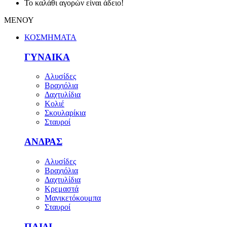
Το καλάθι αγορών είναι άδειο!
ΜΕΝΟΥ
ΚΟΣΜΗΜΑΤΑ
ΓΥΝΑΙΚΑ
Αλυσίδες
Βραχιόλια
Δαχτυλίδια
Κολιέ
Σκουλαρίκια
Σταυροί
ΑΝΔΡΑΣ
Αλυσίδες
Βραχιόλια
Δαχτυλίδια
Κρεμαστά
Μανικετόκουμπα
Σταυροί
ΠΑΙΔΙ