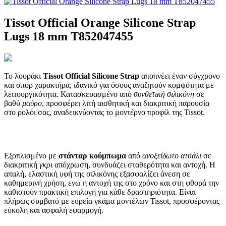
Tissot Official Orange Silicone Strap
Lugs 18 mm T852047455
Το λουράκι
Tissot Official Silicone Strap
αποπνέει έναν σύγχρονο
και σπορ χαρακτήρα, ιδανικό για όσους αναζητούν κομψότητα με
λειτουργικότητα. Κατασκευασμένο από
συνθετική σιλικόνη
σε
βαθύ
μαύρο
, προσφέρει λιτή αισθητική και διακριτική παρουσία
στο ρολόι σας, αναδεικνύοντας το μοντέρνο προφίλ της Tissot.
Εξοπλισμένο με
στάνταρ κούμπωμα
από
ανοξείδωτο ατσάλι
σε
διακριτική
γκρι
απόχρωση, συνδυάζει σταθερότητα και αντοχή. Η
απαλή, ελαστική υφή της σιλικόνης εξασφαλίζει άνεση σε
καθημερινή χρήση, ενώ η αντοχή της στο χρόνο και στη φθορά την
καθιστούν πρακτική επιλογή για κάθε δραστηριότητα. Είναι
πλήρως συμβατό με ευρεία γκάμα μοντέλων Tissot, προσφέροντας
εύκολη και ασφαλή εφαρμογή.