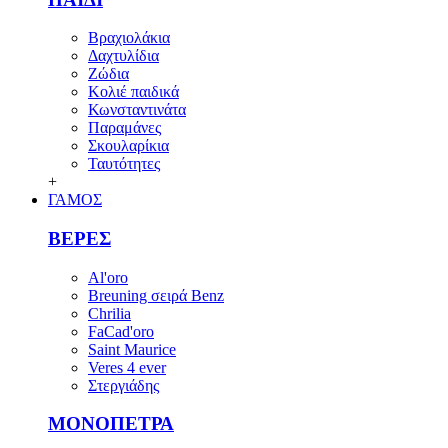
Βραχιολάκια
Δαχτυλίδια
Ζώδια
Κολιέ παιδικά
Κωνσταντινάτα
Παραμάνες
Σκουλαρίκια
Ταυτότητες
+
ΓΑΜΟΣ
ΒΕΡΕΣ
Al'oro
Breuning σειρά Benz
Chrilia
FaCad'oro
Saint Maurice
Veres 4 ever
Στεργιάδης
ΜΟΝΟΠΕΤΡΑ