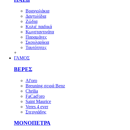
Βραχιολάκια
Δαχτυλίδια
Ζώδια
Κολιέ παιδικά
Κωνσταντινάτα
Παραμάνες
Σκουλαρίκια
Ταυτότητες
+
ΓΑΜΟΣ
ΒΕΡΕΣ
Al'oro
Breuning σειρά Benz
Chrilia
FaCad'oro
Saint Maurice
Veres 4 ever
Στεργιάδης
ΜΟΝΟΠΕΤΡΑ