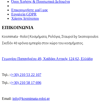
Όροι Χρήσης & Προσωπικά Δεδομένα
Επικοινωνήστε μαζί μας
Εργαλεία GDPR
Χάρτης Ιστότοπου
ΕΠΙΚΟΙΝΩΝΙΑ
Kosmimata - Roloi | Κοσμήματα, Ρολόγια, Σταυροί by Sxoinopoulos
Σχεδόν 40 χρόνια εμπειρία στον χώρο του κοσμήματος.
Γεωργίου Παπανδρέου 49, Χαϊδάρι Αττικής 124 62, Ελλάδα
Τηλ.:
(+30) 210 53 22 107
Τηλ.:
(+30) 210 58 17 696
Email:
info@kosmimata-roloi.gr