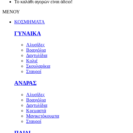
Το καλάθι αγορών είναι άδειο!
ΜΕΝΟΥ
ΚΟΣΜΗΜΑΤΑ
ΓΥΝΑΙΚΑ
Αλυσίδες
Βραχιόλια
Δαχτυλίδια
Κολιέ
Σκουλαρίκια
Σταυροί
ΑΝΔΡΑΣ
Αλυσίδες
Βραχιόλια
Δαχτυλίδια
Κρεμαστά
Μανικετόκουμπα
Σταυροί
ΠΑΙΔΙ