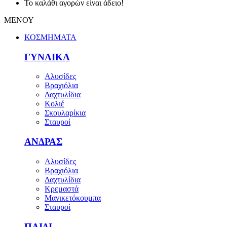
Το καλάθι αγορών είναι άδειο!
ΜΕΝΟΥ
ΚΟΣΜΗΜΑΤΑ
ΓΥΝΑΙΚΑ
Αλυσίδες
Βραχιόλια
Δαχτυλίδια
Κολιέ
Σκουλαρίκια
Σταυροί
ΑΝΔΡΑΣ
Αλυσίδες
Βραχιόλια
Δαχτυλίδια
Κρεμαστά
Μανικετόκουμπα
Σταυροί
ΠΑΙΔΙ