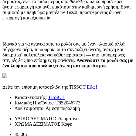
δέρματος, ενώ το πίσω μέρος από
συνθετικό
υλικό προσφέρει
άνετη εφαρμογή και ανθεκτικότητα στην καθημερινή χρήση. Είναι
συμβατό με πληθώρα μοντέλων Tissot, προσφέροντας άψογη
εφαρμογή και αξιοπιστία.
Ιδανικό για να ανανεώσετε το ρολόι σας με έναν κλασικό αλλά
σύγχρονο αέρα, το λουράκι αυτό συνδυάζει άνεση, αντοχή και
διακριτική πολυτέλεια για κάθε περίσταση — από καθημερινές
στιγμές έως πιο επίσημες εμφανίσεις.
Ανανεώστε το ρολόι σας με
ένα λουράκι που συνδυάζει άνεση και κομψότητα.
Δείτε την επίσημη ιστοσελίδα της TISSOT
Εδώ!
Κατασκευαστής:
TISSOT
Κωδικός Προϊόντος:
T852046773
Διαθεσιμότητα:
Άμεση παραλαβή
ΥΛΙΚΟ ΔΕΣΙΜΑΤΟΣ
Δερμάτινο
ΧΡΩΜΑ ΔΕΣΙΜΑΤΟΣ
Καφέ
45,00€