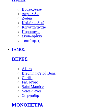
Βραχιολάκια
Δαχτυλίδια
Ζώδια
Κολιέ παιδικά
Κωνσταντινάτα
Παραμάνες
Σκουλαρίκια
Ταυτότητες
+
ΓΑΜΟΣ
ΒΕΡΕΣ
Al'oro
Breuning σειρά Benz
Chrilia
FaCad'oro
Saint Maurice
Veres 4 ever
Στεργιάδης
ΜΟΝΟΠΕΤΡΑ