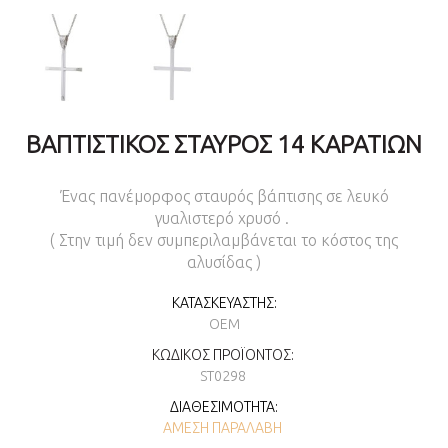
ΒΑΠΤΙΣΤΙΚΌΣ ΣΤΑΥΡΌΣ 14 ΚΑΡΑΤΊΩΝ
Ένας πανέμορφος σταυρός βάπτισης σε λευκό
γυαλιστερό χρυσό .
( Στην τιμή δεν συμπεριλαμβάνεται το κόστος της
αλυσίδας )
ΚΑΤΑΣΚΕΥΑΣΤΉΣ:
OEM
ΚΩΔΙΚΌΣ ΠΡΟΪΌΝΤΟΣ:
ST0298
ΔΙΑΘΕΣΙΜΌΤΗΤΑ:
ΆΜΕΣΗ ΠΑΡΑΛΑΒΉ