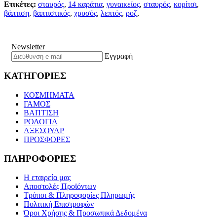
Ετικέτες:
σταυρός
,
14 καράτια
,
γυναικείος
,
σταυρός
,
κορίτσι
,
βάπτιση
,
βαπτιστικός
,
χρυσός
,
λεπτός
,
ροζ
,
Newsletter
Εγγραφή
ΚΑΤΗΓΟΡΙΕΣ
ΚΟΣΜΗΜΑΤΑ
ΓΑΜΟΣ
ΒΑΠΤΙΣΗ
ΡΟΛΟΓΙΑ
ΑΞΕΣΟΥΑΡ
ΠΡΟΣΦΟΡΕΣ
ΠΛΗΡΟΦΟΡΙΕΣ
Η εταιρεία μας
Αποστολές Προϊόντων
Τρόποι & Πληροφορίες Πληρωμής
Πολιτική Επιστροφών
Όροι Χρήσης & Προσωπικά Δεδομένα