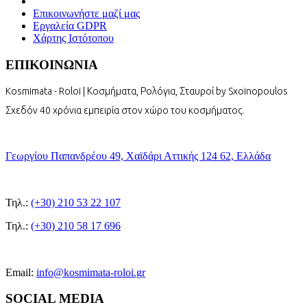
Επικοινωνήστε μαζί μας
Εργαλεία GDPR
Χάρτης Ιστότοπου
ΕΠΙΚΟΙΝΩΝΙΑ
Kosmimata - Roloi | Κοσμήματα, Ρολόγια, Σταυροί by Sxoinopoulos
Σχεδόν 40 χρόνια εμπειρία στον χώρο του κοσμήματος.
Γεωργίου Παπανδρέου 49, Χαϊδάρι Αττικής 124 62, Ελλάδα
Τηλ.:
(+30) 210 53 22 107
Τηλ.:
(+30) 210 58 17 696
Email:
info@kosmimata-roloi.gr
SOCIAL MEDIA