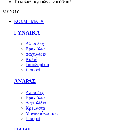
Το καλάθι αγορών είναι άδειο!
ΜΕΝΟΥ
ΚΟΣΜΗΜΑΤΑ
ΓΥΝΑΙΚΑ
Αλυσίδες
Βραχιόλια
Δαχτυλίδια
Κολιέ
Σκουλαρίκια
Σταυροί
ΑΝΔΡΑΣ
Αλυσίδες
Βραχιόλια
Δαχτυλίδια
Κρεμαστά
Μανικετόκουμπα
Σταυροί
ΠΑΙΔΙ