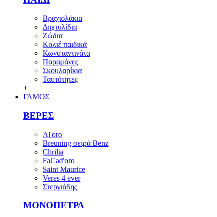
Βραχιολάκια
Δαχτυλίδια
Ζώδια
Κολιέ παιδικά
Κωνσταντινάτα
Παραμάνες
Σκουλαρίκια
Ταυτότητες
+
ΓΑΜΟΣ
ΒΕΡΕΣ
Al'oro
Breuning σειρά Benz
Chrilia
FaCad'oro
Saint Maurice
Veres 4 ever
Στεργιάδης
ΜΟΝΟΠΕΤΡΑ