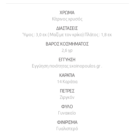
ΧΡΩΜΑ
Κίτρινος χρυσός
ΔΙΑΣΤΑΣΕΙΣ
Ύψος : 3,0 εκ ( Μαζί με τον κρίκο) Πλάτος : 1,8 εκ
ΒΑΡΟΣ ΚΟΣΜΗΜΑΤΟΣ
2,6 γρ
ΕΓΓΥΗΣΗ
Εγγύηση ποιότητας sxoinopoulos.gr .
ΚΑΡΑΤΙΑ
14 Καράτια
ΠΕΤΡΕΣ
Ζιργκόν
ΦΥΛΟ
Γυναικείο
ΦΙΝΙΡΙΣΜΑ
Γυαλιστερό