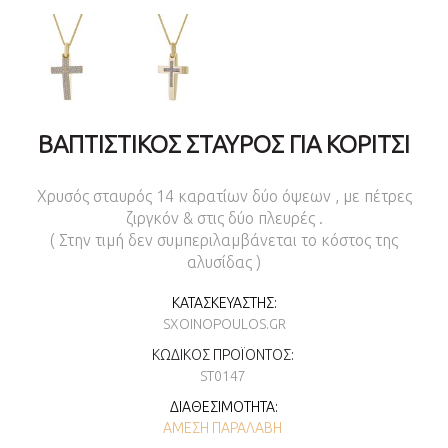
ΒΑΠΤΙΣΤΙΚΌΣ ΣΤΑΥΡΌΣ ΓΙΑ ΚΟΡΊΤΣΙ
Χρυσός σταυρός 14 καρατίων δύο όψεων , με πέτρες
ζιργκόν & στις δύο πλευρές .
( Στην τιμή δεν συμπεριλαμβάνεται το κόστος της
αλυσίδας )
ΚΑΤΑΣΚΕΥΑΣΤΉΣ:
SXOINOPOULOS.GR
ΚΩΔΙΚΌΣ ΠΡΟΪΌΝΤΟΣ:
ST0147
ΔΙΑΘΕΣΙΜΌΤΗΤΑ:
ΆΜΕΣΗ ΠΑΡΑΛΑΒΉ