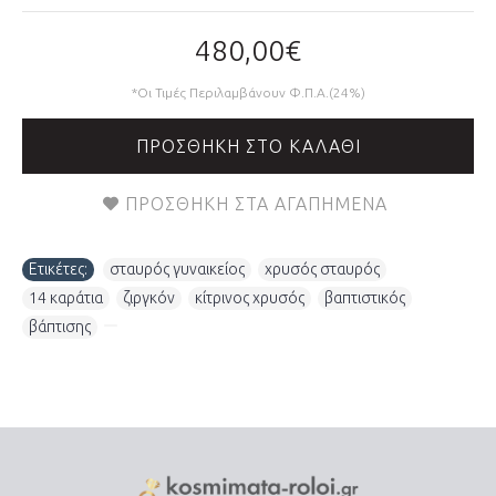
480,00€
*Οι Τιμές Περιλαμβάνουν Φ.Π.Α.(24%)
ΠΡΟΣΘΉΚΗ ΣΤΟ ΚΑΛΆΘΙ
ΠΡΟΣΘΉΚΗ ΣΤΑ ΑΓΑΠΗΜΈΝΑ
Ετικέτες:
σταυρός γυναικείος
,
χρυσός σταυρός
,
14 καράτια
,
ζιργκόν
,
κίτρινος χρυσός
,
βαπτιστικός
,
βάπτισης
,