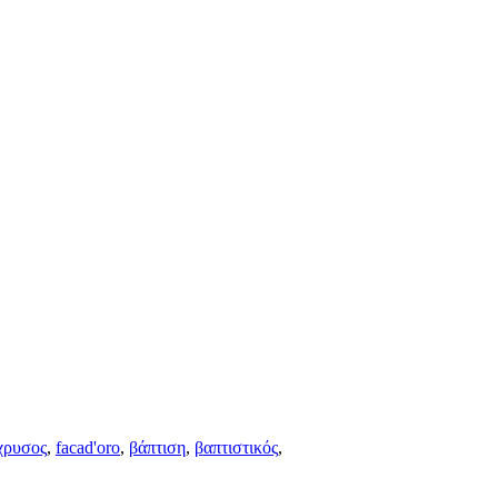
χρυσος
,
facad'oro
,
βάπτιση
,
βαπτιστικός
,