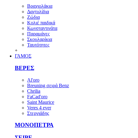
Βραχιολάκια
Δαχτυλίδια
Ζώδια
Κολιέ παιδικά
Κωνσταντινάτα
Παραμάνες
Σκουλαρίκια
Ταυτότητες
+
ΓΑΜΟΣ
ΒΕΡΕΣ
Al'oro
Breuning σειρά Benz
Chrilia
FaCad'oro
Saint Maurice
Veres 4 ever
Στεργιάδης
ΜΟΝΟΠΕΤΡΑ
ΣΕΙΡΕ