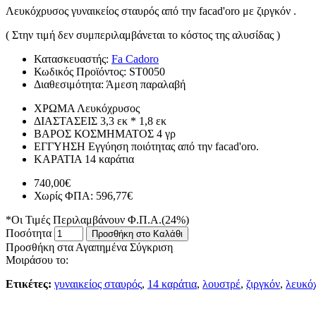
Λευκόχρυσος γυναικείος σταυρός από την facad'oro με ζιργκόν .
( Στην τιμή δεν συμπεριλαμβάνεται το κόστος της αλυσίδας )
Κατασκευαστής:
Fa Cadoro
Κωδικός Προϊόντος:
ST0050
Διαθεσιμότητα:
Άμεση παραλαβή
ΧΡΩΜΑ
Λευκόχρυσος
ΔΙΑΣΤΑΣΕΙΣ
3,3 εκ * 1,8 εκ
ΒΑΡΟΣ ΚΟΣΜΗΜΑΤΟΣ
4 γρ
ΕΓΓΥΗΣΗ
Εγγύηση ποιότητας από την facad'oro.
ΚΑΡΑΤΙΑ
14 καράτια
740,00€
Χωρίς ΦΠΑ: 596,77€
*Οι Τιμές Περιλαμβάνουν Φ.Π.Α.(24%)
Ποσότητα
Προσθήκη στο Καλάθι
Προσθήκη στα Αγαπημένα
Σύγκριση
Μοιράσου το:
Ετικέτες:
γυναικείος σταυρός
,
14 καράτια
,
λουστρέ
,
ζιργκόν
,
λευκό