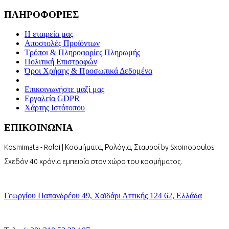
ΠΛΗΡΟΦΟΡΙΕΣ
Η εταιρεία μας
Αποστολές Προϊόντων
Τρόποι & Πληροφορίες Πληρωμής
Πολιτική Επιστροφών
Όροι Χρήσης & Προσωπικά Δεδομένα
Επικοινωνήστε μαζί μας
Εργαλεία GDPR
Χάρτης Ιστότοπου
ΕΠΙΚΟΙΝΩΝΙΑ
Kosmimata - Roloi | Κοσμήματα, Ρολόγια, Σταυροί by Sxoinopoulos
Σχεδόν 40 χρόνια εμπειρία στον χώρο του κοσμήματος.
Γεωργίου Παπανδρέου 49, Χαϊδάρι Αττικής 124 62, Ελλάδα