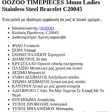
OOZOO TIMEPIECES 34mm Ladies
Stainless Steel Bracelet C20045
Ένα ρολόι με ιδιαίτερη εμφάνιση σε ροζ & λευκό χρώμα ,
Κατασκευαστής:
OOZOO
Κωδικός Προϊόντος:
C20045
Διαθεσιμότητα:
Άμεση παραλαβή
ΦΥΛΟ
Γυναικείο
ΣΕΙΡΑ
Vintage
ΣΧΗΜΑ ΠΛΑΙΣΙΟΥ
Στρογγυλό
ΔΙΑΜΕΤΡΟΣ
34 mm
ΚΡΥΣΤΑΛΛΟ
Ορυκτό ειδικής σκλήρυνσης
ΠΛΑΙΣΙΟ
Μεταλλικό ροζ χρυσό και λευκό
ΔΕΣΙΜΟ
Μπρασελέ
ΥΛΙΚΟ ΔΕΣΙΜΑΤΟΣ
Ανοξείδωτο ατσάλι
ΧΡΩΜΑ ΔΕΣΙΜΑΤΟΣ
Λευκό και ροζ ατσάλι
ΚΑΝΤΡΑΝ
Λευκό με ροζ χρυσά στοιχεία
ΑΔΙΑΒΡΟΧΟ
2 Atm: Να Μην Έρχεται Σε Επαφή Με Το
Νερό
ΚΟΥΜΠΩΜΑ
Ασφαλείας
ΤΥΠΟΣ ΠΡΟΒΟΛΗΣ
Αναλογικά
ΤΥΠΟΣ ΜΗΧΑΝΙΣΜΟΥ
Μπαταρίας