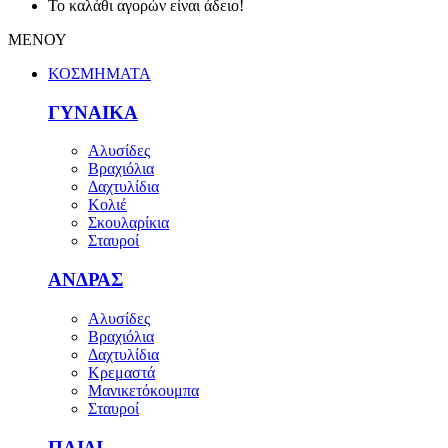
Το καλάθι αγορών είναι άδειο!
ΜΕΝΟΥ
ΚΟΣΜΗΜΑΤΑ
ΓΥΝΑΙΚΑ
Αλυσίδες
Βραχιόλια
Δαχτυλίδια
Κολιέ
Σκουλαρίκια
Σταυροί
ΑΝΔΡΑΣ
Αλυσίδες
Βραχιόλια
Δαχτυλίδια
Κρεμαστά
Μανικετόκουμπα
Σταυροί
ΠΑΙΔΙ