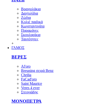
Βραχιολάκια
Δαχτυλίδια
Ζώδια
Κολιέ παιδικά
Κωνσταντινάτα
Παραμάνες
Σκουλαρίκια
Ταυτότητες
+
ΓΑΜΟΣ
ΒΕΡΕΣ
Al'oro
Breuning σειρά Benz
Chrilia
FaCad'oro
Saint Maurice
Veres 4 ever
Στεργιάδης
ΜΟΝΟΠΕΤΡΑ