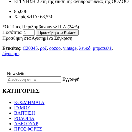
ΕΓΓΥΗΣΗ
2 έτη της επίσημης αντιπροσωπείας της ΟΟΖΟΟ
85,00€
Χωρίς ΦΠΑ: 68,55€
*Οι Τιμές Περιλαμβάνουν Φ.Π.Α.(24%)
Ποσότητα
Προσθήκη στο Καλάθι
Προσθήκη στα Αγαπημένα
Σύγκριση
Ετικέτες:
C20045
,
ροζ
,
oozoo
,
vintage
,
λευκό
,
μπρασελέ
,
δίχρωμο
,
Newsletter
Εγγραφή
ΚΑΤΗΓΟΡΙΕΣ
ΚΟΣΜΗΜΑΤΑ
ΓΑΜΟΣ
ΒΑΠΤΙΣΗ
ΡΟΛΟΓΙΑ
ΑΞΕΣΟΥΑΡ
ΠΡΟΣΦΟΡΕΣ