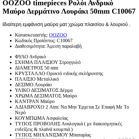
OOZOO timepieces Ρολόι Ανδρικό
Μαύρο Δερμάτινο Λουράκι 50mm C10067
Ιδιαίτερη εμφάνιση μαύρο ματ χρώμα πλαισίου & λουριού .
Κατασκευαστής:
OOZOO
Κωδικός Προϊόντος:
C10067
Διαθεσιμότητα:
Άμεση παραλαβή
ΦΥΛΟ
Ανδρικό
ΣΧΗΜΑ ΠΛΑΙΣΙΟΥ
Στρογγυλό
ΔΙΑΜΕΤΡΟΣ
50 mm
ΚΡΥΣΤΑΛΛΟ
Ορυκτό ειδικής σκλήρυνσης
ΠΛΑΙΣΙΟ
Μεταλλικό
ΔΕΣΙΜΟ
Λουράκι
ΥΛΙΚΟ ΔΕΣΙΜΑΤΟΣ
Δέρμα
ΧΡΩΜΑ ΔΕΣΙΜΑΤΟΣ
Μαύρο
ΚΑΝΤΡΑΝ
Μαύρο
ΑΔΙΑΒΡΟΧΟ
2 Atm: Να Μην Έρχεται Σε Επαφή Με Το
Νερό
ΚΟΥΜΠΩΜΑ
Ασφαλείας
ΤΥΠΟΣ ΠΡΟΒΟΛΗΣ
Αναλογικά ( με διακοσμητικές
ενδείξεις & πλαϊνά κουμπιά )
ΤΥΠΟΣ ΜΗΧΑΝΙΣΜΟΥ
Μπαταρίας