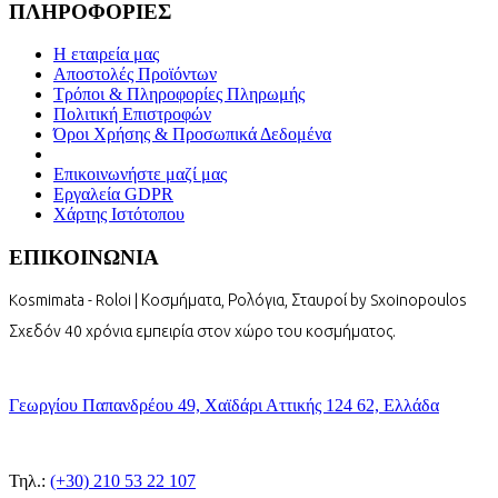
ΠΛΗΡΟΦΟΡΙΕΣ
Η εταιρεία μας
Αποστολές Προϊόντων
Τρόποι & Πληροφορίες Πληρωμής
Πολιτική Επιστροφών
Όροι Χρήσης & Προσωπικά Δεδομένα
Επικοινωνήστε μαζί μας
Εργαλεία GDPR
Χάρτης Ιστότοπου
ΕΠΙΚΟΙΝΩΝΙΑ
Kosmimata - Roloi | Κοσμήματα, Ρολόγια, Σταυροί by Sxoinopoulos
Σχεδόν 40 χρόνια εμπειρία στον χώρο του κοσμήματος.
Γεωργίου Παπανδρέου 49, Χαϊδάρι Αττικής 124 62, Ελλάδα
Τηλ.:
(+30) 210 53 22 107