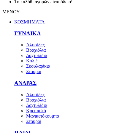
Το καλάθι αγορών είναι άδειο!
ΜΕΝΟΥ
ΚΟΣΜΗΜΑΤΑ
ΓΥΝΑΙΚΑ
Αλυσίδες
Βραχιόλια
Δαχτυλίδια
Κολιέ
Σκουλαρίκια
Σταυροί
ΑΝΔΡΑΣ
Αλυσίδες
Βραχιόλια
Δαχτυλίδια
Κρεμαστά
Μανικετόκουμπα
Σταυροί
ΠΑΙΔΙ