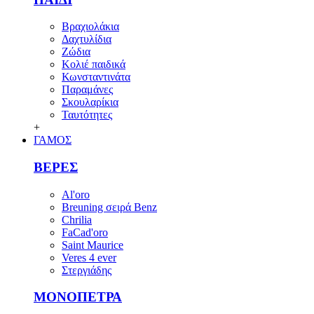
Βραχιολάκια
Δαχτυλίδια
Ζώδια
Κολιέ παιδικά
Κωνσταντινάτα
Παραμάνες
Σκουλαρίκια
Ταυτότητες
+
ΓΑΜΟΣ
ΒΕΡΕΣ
Al'oro
Breuning σειρά Benz
Chrilia
FaCad'oro
Saint Maurice
Veres 4 ever
Στεργιάδης
ΜΟΝΟΠΕΤΡΑ