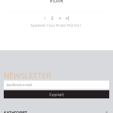
85,00€
2
>
>|
1
Εμφάνιση 1 έως 30 από 39 (2 Σελ.)
NEWSLETTER
Εγγραφή